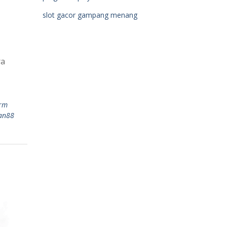
slot gacor gampang menang
ra
orm
an88