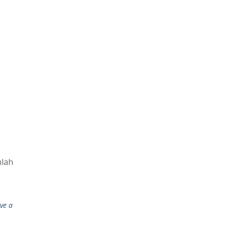
hlah
ve a