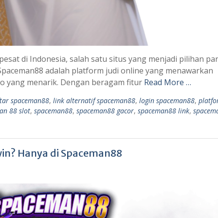
sat di Indonesia, salah satu situs yang menjadi pilihan pa
n Spaceman88 adalah platform judi online yang menawarkan
no yang menarik. Dengan beragam fitur
Read More …
ftar spaceman88
,
link alternatif spaceman88
,
login spaceman88
,
platf
an 88 slot
,
spaceman88
,
spaceman88 gacor
,
spaceman88 link
,
spacem
win? Hanya di Spaceman88