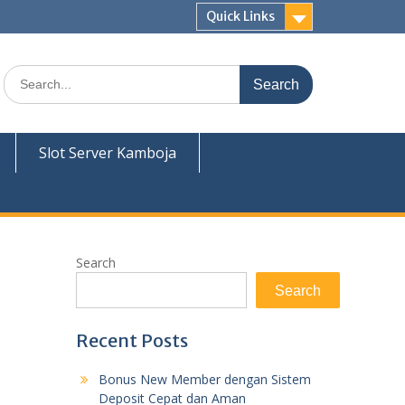
Quick Links
Search
for:
Slot Server Kamboja
Search
Search
Recent Posts
Bonus New Member dengan Sistem
Deposit Cepat dan Aman