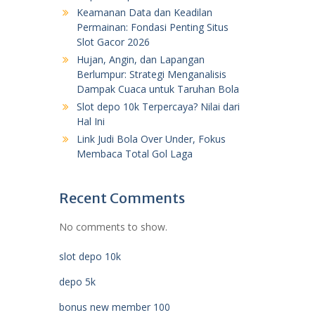
Keamanan Data dan Keadilan
Permainan: Fondasi Penting Situs
Slot Gacor 2026
Hujan, Angin, dan Lapangan
Berlumpur: Strategi Menganalisis
Dampak Cuaca untuk Taruhan Bola
Slot depo 10k Terpercaya? Nilai dari
Hal Ini
Link Judi Bola Over Under, Fokus
Membaca Total Gol Laga
Recent Comments
No comments to show.
slot depo 10k
depo 5k
bonus new member 100