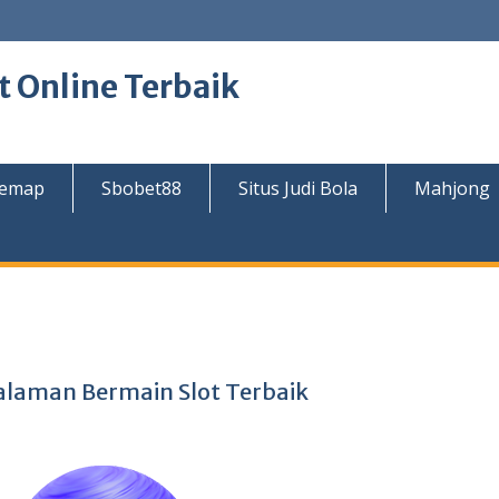
t Online Terbaik
temap
Sbobet88
Situs Judi Bola
Mahjong
laman Bermain Slot Terbaik