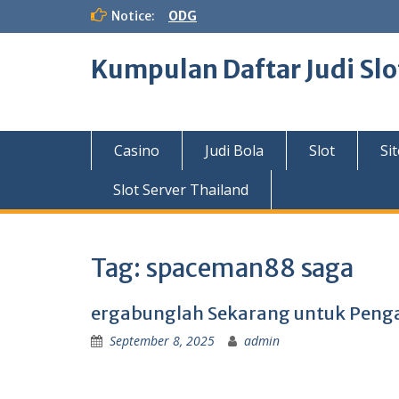
Skip
Notice:
ODG
to
content
Kumpulan Daftar Judi Slo
Casino
Judi Bola
Slot
Si
Slot Server Thailand
Tag:
spaceman88 saga
ergabunglah Sekarang untuk Penga
September 8, 2025
admin