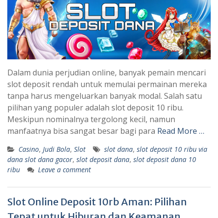
Dalam dunia perjudian online, banyak pemain mencari
slot deposit rendah untuk memulai permainan mereka
tanpa harus mengeluarkan banyak modal. Salah satu
pilihan yang populer adalah slot deposit 10 ribu.
Meskipun nominalnya tergolong kecil, namun
manfaatnya bisa sangat besar bagi para
Read More …
Casino
,
Judi Bola
,
Slot
slot dana
,
slot deposit 10 ribu via
dana slot dana gacor
,
slot deposit dana
,
slot deposit dana 10
ribu
Leave a comment
Slot Online Deposit 10rb Aman: Pilihan
Tepat untuk Hiburan dan Keamanan