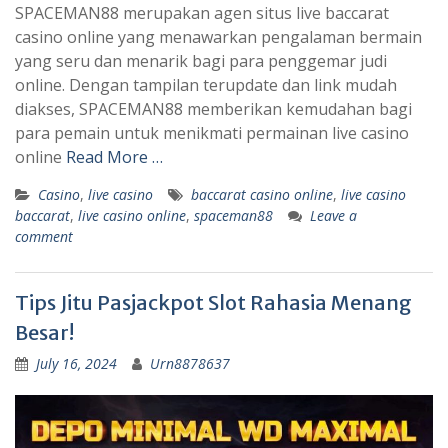
SPACEMAN88 merupakan agen situs live baccarat
casino online yang menawarkan pengalaman bermain
yang seru dan menarik bagi para penggemar judi
online. Dengan tampilan terupdate dan link mudah
diakses, SPACEMAN88 memberikan kemudahan bagi
para pemain untuk menikmati permainan live casino
online
Read More …
Casino
,
live casino
baccarat casino online
,
live casino
baccarat
,
live casino online
,
spaceman88
Leave a
comment
Tips Jitu Pasjackpot Slot Rahasia Menang
Besar!
July 16, 2024
Urn8878637