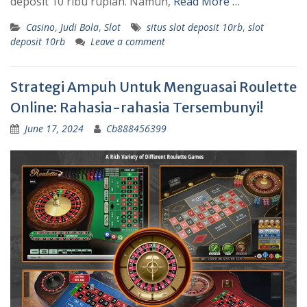
deposit 10 ribu rupiah. Namun,
Read More …
Casino
,
Judi Bola
,
Slot
situs slot deposit 10rb
,
slot
deposit 10rb
Leave a comment
Strategi Ampuh Untuk Menguasai Roulette
Online: Rahasia-rahasia Tersembunyi!
June 17, 2024
Cb888456399