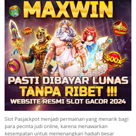
Slot Pasjackpot menjadi permainan yang menarik bagi
para pecinta judi online, karena menawarkan
kesempatan untuk memenangkan hadiah besar