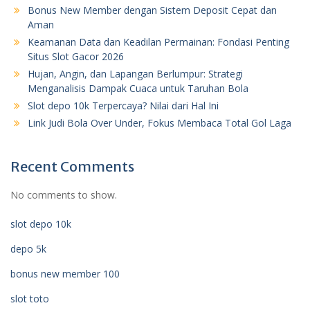
Bonus New Member dengan Sistem Deposit Cepat dan
Aman
Keamanan Data dan Keadilan Permainan: Fondasi Penting
Situs Slot Gacor 2026
Hujan, Angin, dan Lapangan Berlumpur: Strategi
Menganalisis Dampak Cuaca untuk Taruhan Bola
Slot depo 10k Terpercaya? Nilai dari Hal Ini
Link Judi Bola Over Under, Fokus Membaca Total Gol Laga
Recent Comments
No comments to show.
slot depo 10k
depo 5k
bonus new member 100
slot toto