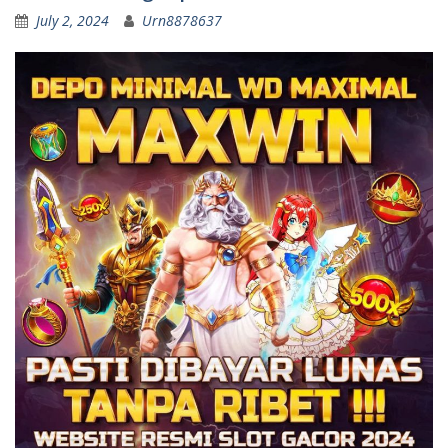
July 2, 2024
Urn8878637