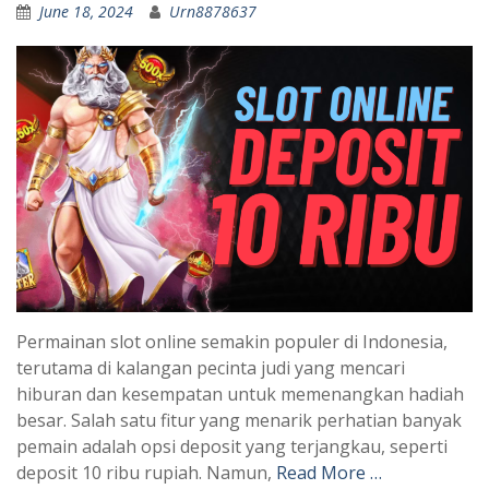
June 18, 2024
Urn8878637
Permainan slot online semakin populer di Indonesia,
terutama di kalangan pecinta judi yang mencari
hiburan dan kesempatan untuk memenangkan hadiah
besar. Salah satu fitur yang menarik perhatian banyak
pemain adalah opsi deposit yang terjangkau, seperti
deposit 10 ribu rupiah. Namun,
Read More …