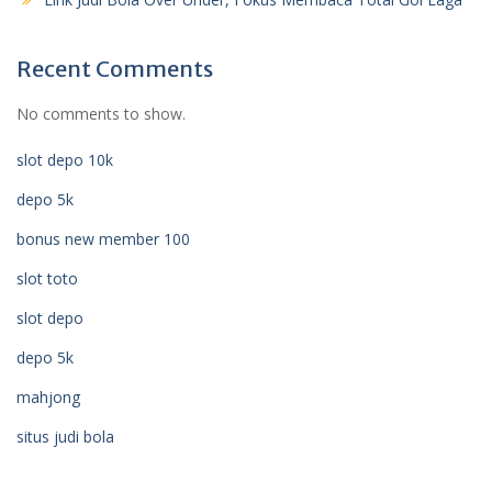
Recent Comments
No comments to show.
slot depo 10k
depo 5k
bonus new member 100
slot toto
slot depo
depo 5k
mahjong
situs judi bola