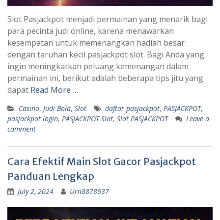
Slot Pasjackpot menjadi permainan yang menarik bagi
para pecinta judi online, karena menawarkan
kesempatan untuk memenangkan hadiah besar
dengan taruhan kecil pasjackpot slot. Bagi Anda yang
ingin meningkatkan peluang kemenangan dalam
permainan ini, berikut adalah beberapa tips jitu yang
dapat
Read More …
Casino
,
Judi Bola
,
Slot
daftar pasjackpot
,
PASJACKPOT
,
pasjackpot login
,
PASJACKPOT Slot
,
Slot PASJACKPOT
Leave a
comment
Cara Efektif Main Slot Gacor Pasjackpot
Panduan Lengkap
July 2, 2024
Urn8878637