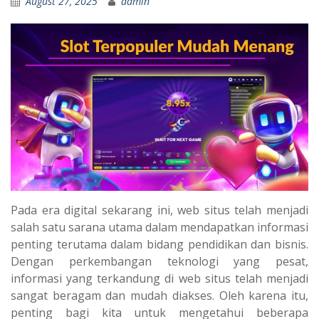
August 27, 2025
admin
Pada era digital sekarang ini, web situs telah menjadi
salah satu sarana utama dalam mendapatkan informasi
penting terutama dalam bidang pendidikan dan bisnis.
Dengan perkembangan teknologi yang pesat,
informasi yang terkandung di web situs telah menjadi
sangat beragam dan mudah diakses. Oleh karena itu,
penting bagi kita untuk mengetahui beberapa