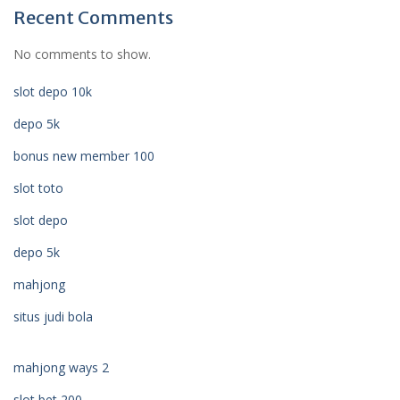
Recent Comments
No comments to show.
slot depo 10k
depo 5k
bonus new member 100
slot toto
slot depo
depo 5k
mahjong
situs judi bola
mahjong ways 2
slot bet 200