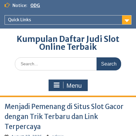
Skip
Notice:
ODG
to
content
Quick Links
Kumpulan Daftar Judi Slot
Online Terbaik
Search
for:
Menu
Menjadi Pemenang di Situs Slot Gacor
dengan Trik Terbaru dan Link
Terpercaya