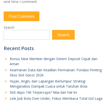
next time I comment.
Search
Search
Recent Posts
Bonus New Member dengan Sistem Deposit Cepat dan
Aman
Keamanan Data dan Keadilan Permainan: Fondasi Penting
Situs Slot Gacor 2026
Hujan, Angin, dan Lapangan Berlumpur: Strategi
Menganalisis Dampak Cuaca untuk Taruhan Bola
Slot depo 10k Terpercaya? Nilai dari Hal Ini
Link Judi Bola Over Under, Fokus Membaca Total Gol Laga