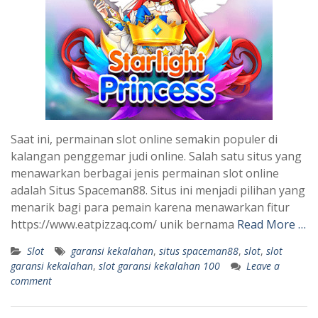
Saat ini, permainan slot online semakin populer di
kalangan penggemar judi online. Salah satu situs yang
menawarkan berbagai jenis permainan slot online
adalah Situs Spaceman88. Situs ini menjadi pilihan yang
menarik bagi para pemain karena menawarkan fitur
https://www.eatpizzaq.com/ unik bernama
Read More …
Slot
garansi kekalahan
,
situs spaceman88
,
slot
,
slot
garansi kekalahan
,
slot garansi kekalahan 100
Leave a
comment