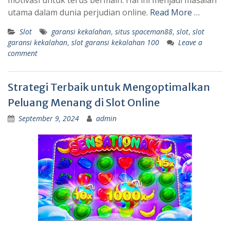
utama dalam dunia perjudian online.
Read More …
Slot
garansi kekalahan
,
situs spaceman88
,
slot
,
slot
garansi kekalahan
,
slot garansi kekalahan 100
Leave a
comment
Strategi Terbaik untuk Mengoptimalkan
Peluang Menang di Slot Online
September 9, 2024
admin