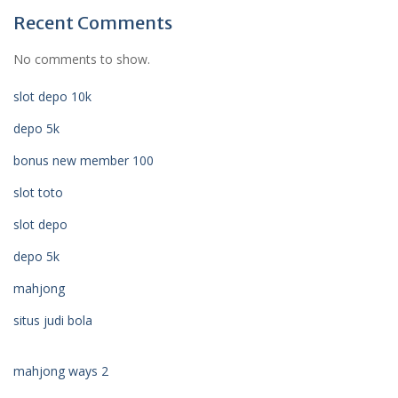
Recent Comments
No comments to show.
slot depo 10k
depo 5k
bonus new member 100
slot toto
slot depo
depo 5k
mahjong
situs judi bola
mahjong ways 2