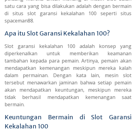
satu cara yang bisa dilakukan adalah dengan bermain
di situs slot garansi kekalahan 100 seperti situs
spaceman88.
Apa itu Slot Garansi Kekalahan 100?
Slot garansi kekalahan 100 adalah konsep yang
diperkenalkan untuk memberikan keamanan
tambahan kepada para pemain. Artinya, pemain akan
mendapatkan kemenangan meskipun mereka kalah
dalam permainan. Dengan kata lain, mesin slot
tersebut menawarkan jaminan bahwa setiap pemain
akan mendapatkan keuntungan, meskipun mereka
tidak berhasil mendapatkan kemenangan saat
bermain.
Keuntungan Bermain di Slot Garansi
Kekalahan 100