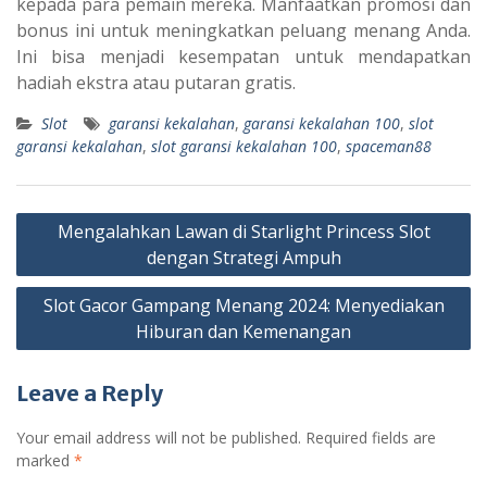
kepada para pemain mereka. Manfaatkan promosi dan
bonus ini untuk meningkatkan peluang menang Anda.
Ini bisa menjadi kesempatan untuk mendapatkan
hadiah ekstra atau putaran gratis.
Slot
garansi kekalahan
,
garansi kekalahan 100
,
slot
garansi kekalahan
,
slot garansi kekalahan 100
,
spaceman88
Post
Mengalahkan Lawan di Starlight Princess Slot
navigation
dengan Strategi Ampuh
Slot Gacor Gampang Menang 2024: Menyediakan
Hiburan dan Kemenangan
Leave a Reply
Your email address will not be published.
Required fields are
marked
*