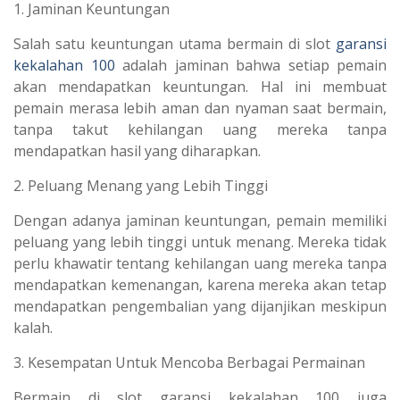
1. Jaminan Keuntungan
Salah satu keuntungan utama bermain di slot
garansi
kekalahan 100
adalah jaminan bahwa setiap pemain
akan mendapatkan keuntungan. Hal ini membuat
pemain merasa lebih aman dan nyaman saat bermain,
tanpa takut kehilangan uang mereka tanpa
mendapatkan hasil yang diharapkan.
2. Peluang Menang yang Lebih Tinggi
Dengan adanya jaminan keuntungan, pemain memiliki
peluang yang lebih tinggi untuk menang. Mereka tidak
perlu khawatir tentang kehilangan uang mereka tanpa
mendapatkan kemenangan, karena mereka akan tetap
mendapatkan pengembalian yang dijanjikan meskipun
kalah.
3. Kesempatan Untuk Mencoba Berbagai Permainan
Bermain di slot garansi kekalahan 100 juga