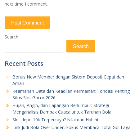
next time I comment.
Search
Search
Recent Posts
Bonus New Member dengan Sistem Deposit Cepat dan
Aman
Keamanan Data dan Keadilan Permainan: Fondasi Penting
Situs Slot Gacor 2026
Hujan, Angin, dan Lapangan Berlumpur: Strategi
Menganalisis Dampak Cuaca untuk Taruhan Bola
Slot depo 10k Terpercaya? Nilai dari Hal Ini
Link Judi Bola Over Under, Fokus Membaca Total Gol Laga