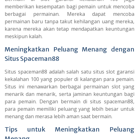
memberikan kesempatan bagi pemain untuk mencoba
berbagai permainan. Mereka dapat mencoba
permainan baru tanpa takut kehilangan uang mereka,
karena mereka akan tetap mendapatkan keuntungan
meskipun kalah.
Meningkatkan Peluang Menang dengan
Situs Spaceman88
Situs spaceman88 adalah salah satu situs slot garansi
kekalahan 100 yang populer di kalangan para pemain.
Situs ini menawarkan berbagai permainan slot yang
menarik dan menarik, serta jaminan keuntungan bagi
para pemain. Dengan bermain di situs spaceman88,
para pemain memiliki peluang yang lebih besar untuk
menang dan merasa lebih aman saat bermain.
Tips untuk Meningkatkan Peluang
Menang