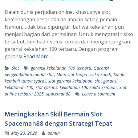
Dalam dunia perjudian online, khususnya slot,
kemenangan besar adalah impian setiap pemain.
Namun, tidak bisa dipungkiri bahwa kekalahan pun
menjadi bagian dari permainan. Untuk mengatasi risiko
tersebut, kini hadir solusi cerdas dan menguntungkan:
garansi kekalahan 100 terbaru. Dengan program
garansi
Read More …
Slot
garansi kekalahan 100 terbaru
,
Garansi
pengembalian modal slot
,
Main slot tanpa risiko kalah
,
Saldo
kembali tanpa syarat
,
slot garansi kekalahan
,
slot garansi
kekalahan 100
,
slot garansi kekalahan 100 saldo kembali
,
Slot
online terbaru 2025
,
spaceman88
Leave a comment
Meningkatkan Skill Bermain Slot
Spaceman88 dengan Strategi Tepat
May 23, 2025
admin