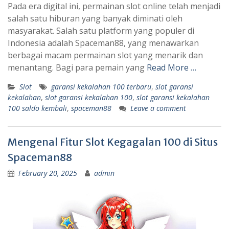
Pada era digital ini, permainan slot online telah menjadi
salah satu hiburan yang banyak diminati oleh
masyarakat. Salah satu platform yang populer di
Indonesia adalah Spaceman88, yang menawarkan
berbagai macam permainan slot yang menarik dan
menantang. Bagi para pemain yang
Read More …
Slot
garansi kekalahan 100 terbaru
,
slot garansi
kekalahan
,
slot garansi kekalahan 100
,
slot garansi kekalahan
100 saldo kembali
,
spaceman88
Leave a comment
Mengenal Fitur Slot Kegagalan 100 di Situs
Spaceman88
February 20, 2025
admin