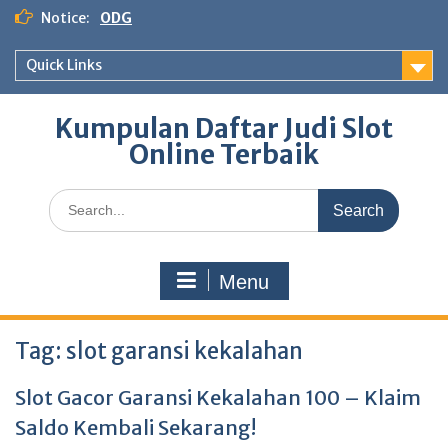
Skip
Notice:
ODG
to
content
Quick Links
Kumpulan Daftar Judi Slot
Online Terbaik
Search
for:
Menu
Tag:
slot garansi kekalahan
Slot Gacor Garansi Kekalahan 100 – Klaim
Saldo Kembali Sekarang!