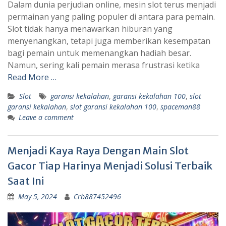
Dalam dunia perjudian online, mesin slot terus menjadi
permainan yang paling populer di antara para pemain.
Slot tidak hanya menawarkan hiburan yang
menyenangkan, tetapi juga memberikan kesempatan
bagi pemain untuk memenangkan hadiah besar.
Namun, sering kali pemain merasa frustrasi ketika
Read More …
Slot
garansi kekalahan
,
garansi kekalahan 100
,
slot
garansi kekalahan
,
slot garansi kekalahan 100
,
spaceman88
Leave a comment
Menjadi Kaya Raya Dengan Main Slot
Gacor Tiap Harinya Menjadi Solusi Terbaik
Saat Ini
May 5, 2024
Crb887452496