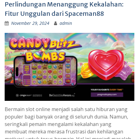
Perlindungan Menanggung Kekalahan:
Fitur Unggulan dari Spaceman88
November 29, 2024
admin
Bermain slot online menjadi salah satu hiburan yang
populer bagi banyak orang di seluruh dunia. Namun,
seringkali pemain mengalami kekalahan yang
membuat mereka merasa frustrasi dan kehilangan
motivasi untuk terus bermain. Hal ini menjadi masalah