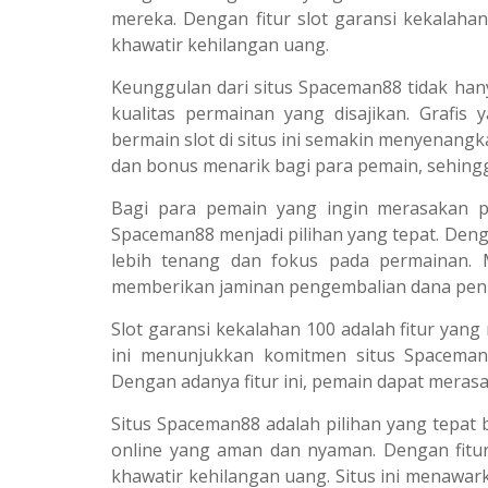
mereka. Dengan fitur slot garansi kekalaha
khawatir kehilangan uang.
Keunggulan dari situs Spaceman88 tidak hanya
kualitas permainan yang disajikan. Grafi
bermain slot di situs ini semakin menyenang
dan bonus menarik bagi para pemain, sehingg
Bagi para pemain yang ingin merasakan p
Spaceman88 menjadi pilihan yang tepat. Deng
lebih tenang dan fokus pada permainan. M
memberikan jaminan pengembalian dana penu
Slot garansi kekalahan 100 adalah fitur yang
ini menunjukkan komitmen situs Spaceman
Dengan adanya fitur ini, pemain dapat merasa 
Situs Spaceman88 adalah pilihan yang tepat
online yang aman dan nyaman. Dengan fitur
khawatir kehilangan uang. Situs ini menawar