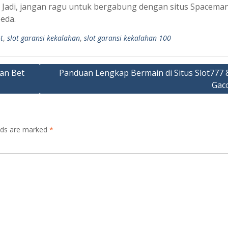
Jadi, jangan ragu untuk bergabung dengan situs Spacema
beda.
ot
,
slot garansi kekalahan
,
slot garansi kekalahan 100
an Bet
Panduan Lengkap Bermain di Situs Slot777 &
Gac
elds are marked
*