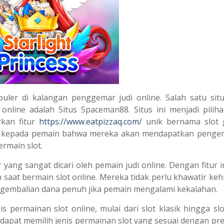
puler di kalangan penggemar judi online. Salah satu sit
nline adalah Situs Spaceman88. Situs ini menjadi pilih
kan fitur
https://www.eatpizzaq.com/
unik bernama slot 
nan kepada pemain bahwa mereka akan mendapatkan penge
rmain slot.
 yang sangat dicari oleh pemain judi online. Dengan fitur i
aat bermain slot online. Mereka tidak perlu khawatir keh
gembalian dana penuh jika pemain mengalami kekalahan.
permainan slot online, mulai dari slot klasik hingga slo
apat memilih jenis permainan slot yang sesuai dengan pre