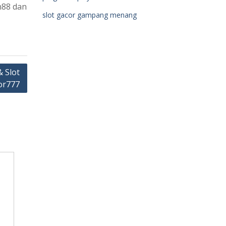
n88 dan
slot gacor gampang menang
 Slot
or777