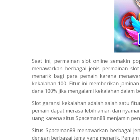
Saat ini, permainan slot online semakin po
menawarkan berbagai jenis permainan slot o
menarik bagi para pemain karena menawar
kekalahan 100. Fitur ini memberikan jami
dana 100% jika mengalami kekalahan dalam be
Slot garansi kekalahan adalah salah satu fitur
pemain dapat merasa lebih aman dan nyaman s
uang karena situs Spaceman88 menjamin pen
Situs Spaceman88 menawarkan berbagai jenis 
dengan berbagai tema yang menarik. Pemain d