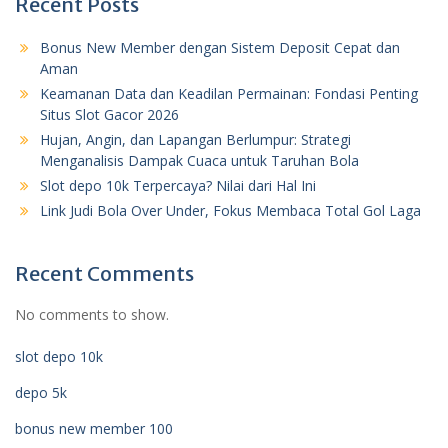
Recent Posts
Bonus New Member dengan Sistem Deposit Cepat dan
Aman
Keamanan Data dan Keadilan Permainan: Fondasi Penting
Situs Slot Gacor 2026
Hujan, Angin, dan Lapangan Berlumpur: Strategi
Menganalisis Dampak Cuaca untuk Taruhan Bola
Slot depo 10k Terpercaya? Nilai dari Hal Ini
Link Judi Bola Over Under, Fokus Membaca Total Gol Laga
Recent Comments
No comments to show.
slot depo 10k
depo 5k
bonus new member 100