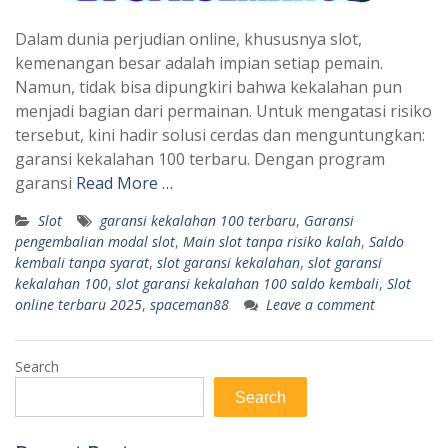
Dalam dunia perjudian online, khususnya slot,
kemenangan besar adalah impian setiap pemain.
Namun, tidak bisa dipungkiri bahwa kekalahan pun
menjadi bagian dari permainan. Untuk mengatasi risiko
tersebut, kini hadir solusi cerdas dan menguntungkan:
garansi kekalahan 100 terbaru. Dengan program
garansi
Read More …
Slot
garansi kekalahan 100 terbaru
,
Garansi
pengembalian modal slot
,
Main slot tanpa risiko kalah
,
Saldo
kembali tanpa syarat
,
slot garansi kekalahan
,
slot garansi
kekalahan 100
,
slot garansi kekalahan 100 saldo kembali
,
Slot
online terbaru 2025
,
spaceman88
Leave a comment
Search
Search