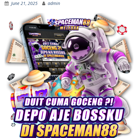
June 21, 2025
admin