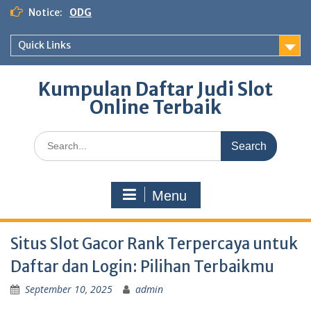
Skip
Notice:
ODG
to
content
Quick Links
Kumpulan Daftar Judi Slot
Online Terbaik
Search
for:
Menu
Situs Slot Gacor Rank Terpercaya untuk
Daftar dan Login: Pilihan Terbaikmu
September 10, 2025
admin