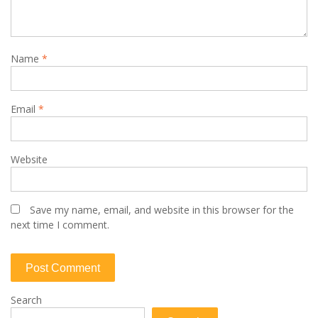
Name
*
Email
*
Website
Save my name, email, and website in this browser for the
next time I comment.
Search