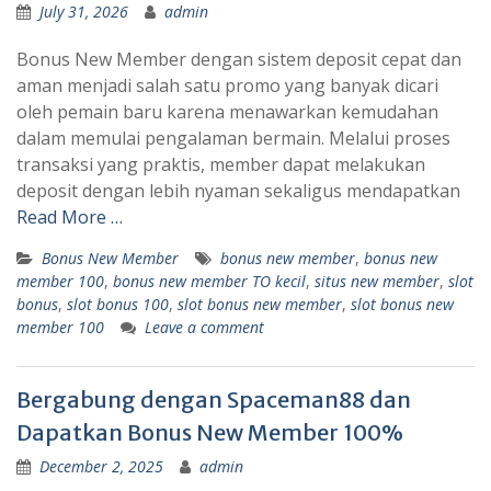
July 31, 2026
admin
Bonus New Member dengan sistem deposit cepat dan
aman menjadi salah satu promo yang banyak dicari
oleh pemain baru karena menawarkan kemudahan
dalam memulai pengalaman bermain. Melalui proses
transaksi yang praktis, member dapat melakukan
deposit dengan lebih nyaman sekaligus mendapatkan
Read More …
Bonus New Member
bonus new member
,
bonus new
member 100
,
bonus new member TO kecil
,
situs new member
,
slot
bonus
,
slot bonus 100
,
slot bonus new member
,
slot bonus new
member 100
Leave a comment
Bergabung dengan Spaceman88 dan
Dapatkan Bonus New Member 100%
December 2, 2025
admin