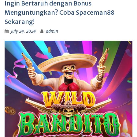
Ingin Bertaruh dengan Bonus
Menguntungkan? Coba Spaceman88
Sekarang!
July 24, 2024
admin