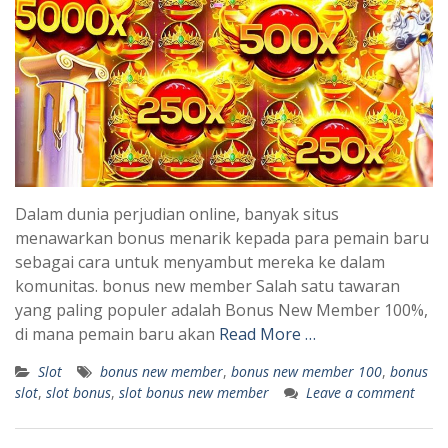
Dalam dunia perjudian online, banyak situs
menawarkan bonus menarik kepada para pemain baru
sebagai cara untuk menyambut mereka ke dalam
komunitas. bonus new member Salah satu tawaran
yang paling populer adalah Bonus New Member 100%,
di mana pemain baru akan
Read More …
Slot
bonus new member
,
bonus new member 100
,
bonus
slot
,
slot bonus
,
slot bonus new member
Leave a comment