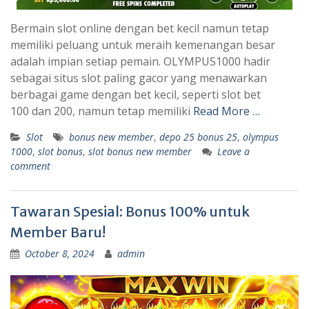
Bermain slot online dengan bet kecil namun tetap
memiliki peluang untuk meraih kemenangan besar
adalah impian setiap pemain. OLYMPUS1000 hadir
sebagai situs slot paling gacor yang menawarkan
berbagai game dengan bet kecil, seperti slot bet
100 dan 200, namun tetap memiliki
Read More …
Slot
bonus new member
,
depo 25 bonus 25
,
olympus
1000
,
slot bonus
,
slot bonus new member
Leave a
comment
Tawaran Spesial: Bonus 100% untuk
Member Baru!
October 8, 2024
admin