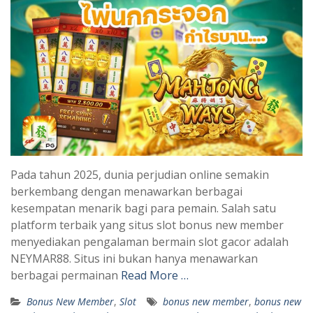
Pada tahun 2025, dunia perjudian online semakin
berkembang dengan menawarkan berbagai
kesempatan menarik bagi para pemain. Salah satu
platform terbaik yang situs slot bonus new member
menyediakan pengalaman bermain slot gacor adalah
NEYMAR88. Situs ini bukan hanya menawarkan
berbagai permainan
Read More …
Bonus New Member
,
Slot
bonus new member
,
bonus new