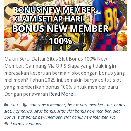
Makin Seru! Daftar Situs Slot Bonus 100% New
Member, Gampang Via QRIS Siapa yang tidak ingin
merasakan keseruan bermain slot dengan bonus yang
melimpah? Tahun 2025 ini, semakin banyak situs slot
yang memberikan bonus 100% untuk member baru.
Dengan penawaran
Read More …
Slot
bonus new member
,
bonus new member 100
,
bonus
slot
,
neymar88
,
situs bonus
,
situs slot bonus new member
,
slot
bonus
,
slot bonus new member
,
slot bonus new member 100
Leave a comment