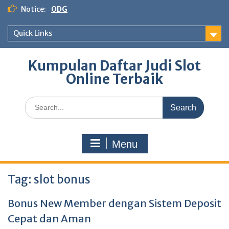
Skip
Notice:
ODG
to
content
Quick Links
Kumpulan Daftar Judi Slot
Online Terbaik
Search
for:
Menu
Tag:
slot bonus
Bonus New Member dengan Sistem Deposit
Cepat dan Aman