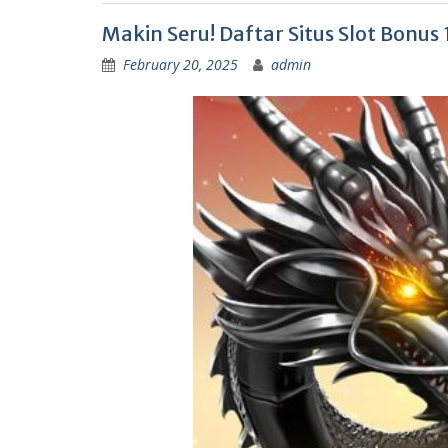
Makin Seru! Daftar Situs Slot Bon
February 20, 2025
admin