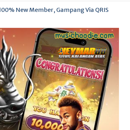
us 100% New Member, Gampang Via QRIS