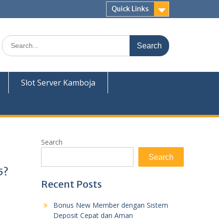
Quick Links
Search
for:
Slot Server Kamboja
Search
Search
5?
Recent Posts
Bonus New Member dengan Sistem
Deposit Cepat dan Aman