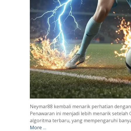
Neymar88 kembali menarik perhatian denga
Penawaran ini menjadi lebih menarik setela
algoritma terbaru, yang mempengaruhi banyak 
More …