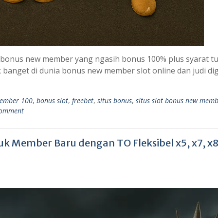
mo bonus new member yang ngasih bonus 100% plus syarat t
k banget di dunia bonus new member slot online dan judi dig
ember 100
,
bonus slot
,
freebet
,
situs bonus
,
situs slot bonus new mem
comment
 Member Baru dengan TO Fleksibel x5, x7, x8