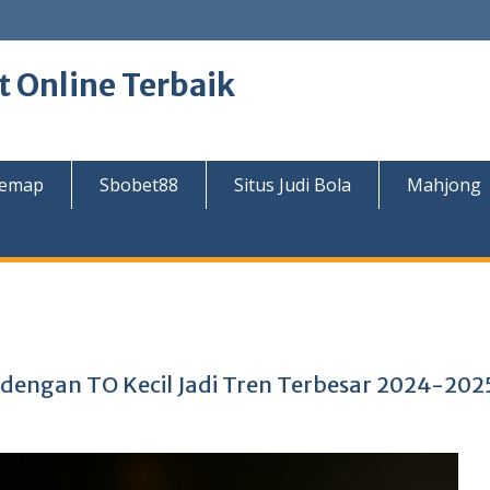
t Online Terbaik
temap
Sbobet88
Situs Judi Bola
Mahjong
engan TO Kecil Jadi Tren Terbesar 2024-202