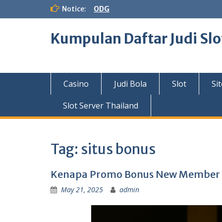
Skip
Notice:
ODG
to
content
Kumpulan Daftar Judi Slo
Casino
Judi Bola
Slot
Si
Slot Server Thailand
Tag:
situs bonus
Kenapa Promo Bonus New Member d
May 21, 2025
admin