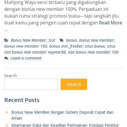
Mahjong Ways versi terbaru yang digabungkan
dengan bonus new member 100%. Perpaduan ini
bukan cuma strategi promosi biasa—tapi langkah jitu
buat kamu yang pengen cuan cepat dengan
Read More
…
Bonus New Member
,
Slot
bonus
,
bonus new member
,
bonus new member 100
,
bonus slot
,
freebet
,
situs bonus
,
situs
slot bonus new member neymar88
,
slot bonus new member 100
Leave a comment
Search
Search
Recent Posts
Bonus New Member dengan Sistem Deposit Cepat dan
Aman
Keamanan Data dan Keadilan Permainan: Fondasi Penting