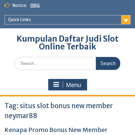
Skip
Notice:
ODG
to
content
Quick Links
Kumpulan Daftar Judi Slot
Online Terbaik
Search
for:
Menu
Tag:
situs slot bonus new member
neymar88
Kenapa Promo Bonus New Member