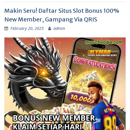
Makin Seru! Daftar Situs Slot Bonus 100%
New Member, Gampang Via QRIS
February 20, 2025
admin