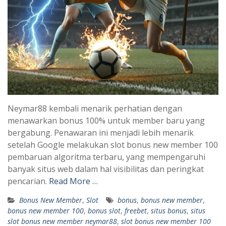
Neymar88 kembali menarik perhatian dengan
menawarkan bonus 100% untuk member baru yang
bergabung. Penawaran ini menjadi lebih menarik
setelah Google melakukan slot bonus new member 100
pembaruan algoritma terbaru, yang mempengaruhi
banyak situs web dalam hal visibilitas dan peringkat
pencarian.
Read More …
Bonus New Member
,
Slot
bonus
,
bonus new member
,
bonus new member 100
,
bonus slot
,
freebet
,
situs bonus
,
situs
slot bonus new member neymar88
,
slot bonus new member 100