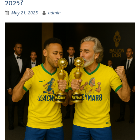
2025?
May 21, 2025
admin