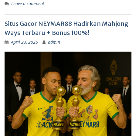
Leave a comment
Situs Gacor NEYMAR88 Hadirkan Mahjong
Ways Terbaru + Bonus 100%!
April 23, 2025
admin