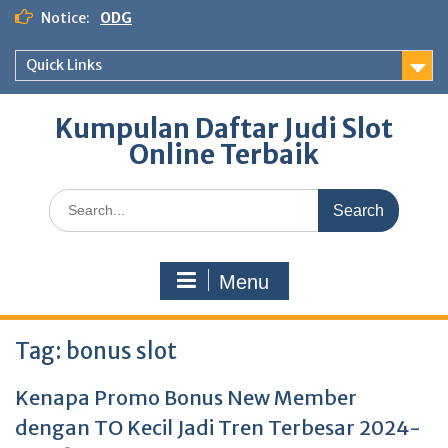
Skip
Notice:
ODG
to
content
Quick Links
Kumpulan Daftar Judi Slot
Online Terbaik
Search
for:
Menu
Tag:
bonus slot
Kenapa Promo Bonus New Member
dengan TO Kecil Jadi Tren Terbesar 2024-