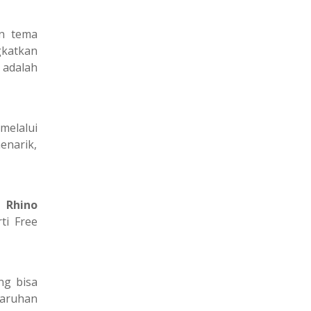
an tema
gkatkan
adalah
melalui
enarik,
 Rhino
ti Free
ng bisa
taruhan