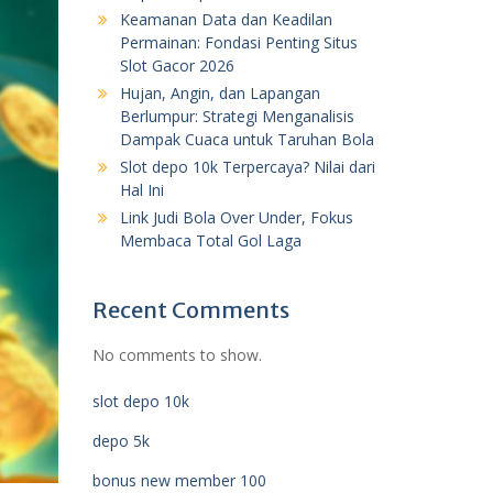
Keamanan Data dan Keadilan
Permainan: Fondasi Penting Situs
Slot Gacor 2026
Hujan, Angin, dan Lapangan
Berlumpur: Strategi Menganalisis
Dampak Cuaca untuk Taruhan Bola
Slot depo 10k Terpercaya? Nilai dari
Hal Ini
Link Judi Bola Over Under, Fokus
Membaca Total Gol Laga
Recent Comments
No comments to show.
slot depo 10k
depo 5k
bonus new member 100