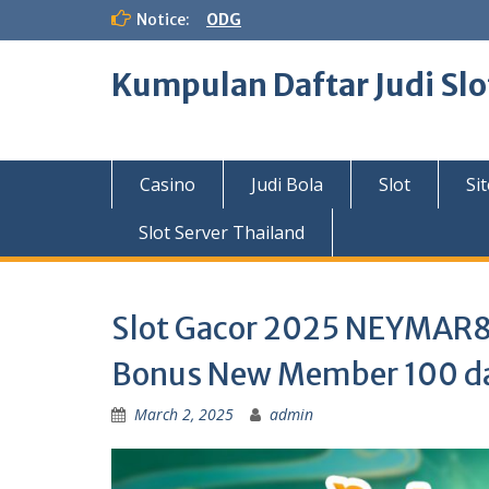
Skip
Notice:
ODG
to
content
Kumpulan Daftar Judi Slo
Casino
Judi Bola
Slot
Si
Slot Server Thailand
Slot Gacor 2025 NEYMAR
Bonus New Member 100 da
March 2, 2025
admin