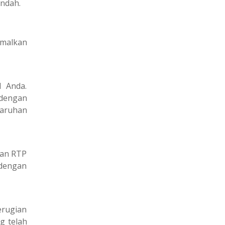
endah.
imalkan
 Anda.
 dengan
taruhan
gan RTP
 dengan
erugian
g telah