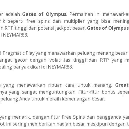
ler adalah
Gates of Olympus
. Permainan ini menawark
rik seperti free spins dan multiplier yang bisa menin
n RTP tinggi dan potensi jackpot besar,
Gates of Olympus
 di NEYMAR88.
ri Pragmatic Play yang menawarkan peluang menang besar 
sangat gacor dengan volatilitas tinggi dan RTP yang m
paling banyak dicari di NEYMAR88.
 yang menawarkan ribuan cara untuk menang,
Great
nnya yang sangat menguntungkan. Fitur-fitur bonus seper
 peluang Anda untuk meraih kemenangan besar.
yang menarik, dengan fitur Free Spins dan pengganda ya
t ini sering memberikan hadiah besar meskipun dengan 