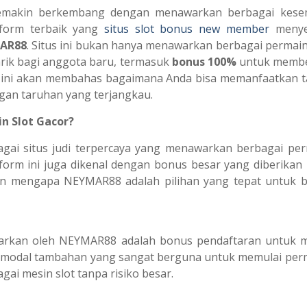
 semakin berkembang dengan menawarkan berbagai kes
tform terbaik yang
situs slot bonus new member
menye
AR88
. Situs ini bukan hanya menawarkan berbagai permain
rik bagi anggota baru, termasuk
bonus 100%
untuk membe
el ini akan membahas bagaimana Anda bisa memanfaatkan 
gan taruhan yang terjangkau.
 Slot Gacor?
gai situs judi terpercaya yang menawarkan berbagai pe
atform ini juga dikenal dengan bonus besar yang diberikan
san mengapa NEYMAR88 adalah pilihan yang tepat untuk 
warkan oleh NEYMAR88 adalah bonus pendaftaran untuk
 modal tambahan yang sangat berguna untuk memulai per
i mesin slot tanpa risiko besar.