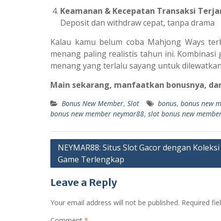
Keamanan & Kecepatan Transaksi Terj
Deposit dan withdraw cepat, tanpa drama
Kalau kamu belum coba Mahjong Ways ter
menang paling realistis tahun ini. Kombinas
menang yang terlalu sayang untuk dilewatkan
Main sekarang, manfaatkan bonusnya, dan
Bonus New Member
,
Slot
bonus
,
bonus new 
bonus new member neymar88
,
slot bonus new membe
Post
NEYMAR88: Situs Slot Gacor dengan Koleks
Game Terlengkap
navigation
Leave a Reply
Your email address will not be published.
Required fi
Comment
*