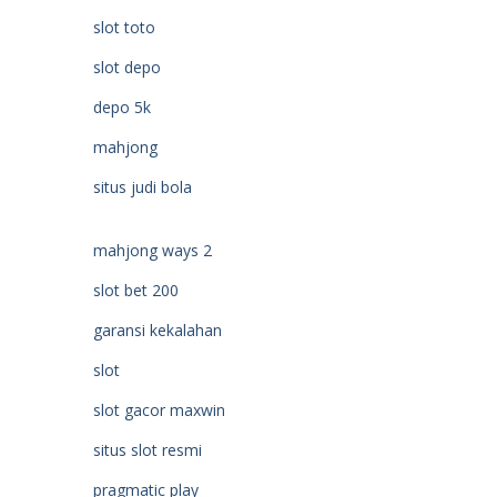
slot toto
slot depo
depo 5k
mahjong
situs judi bola
mahjong ways 2
slot bet 200
garansi kekalahan
slot
slot gacor maxwin
situs slot resmi
pragmatic play