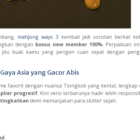
embang,
mahjong ways 3
kembali jadi sorotan berkat ke
ngkan dengan
bonus new member 100%
. Perpaduan in
h jitu buat kamu yang pengen cuan cepat dengan pen
 Gaya Asia yang Gacor Abis
me favorit dengan nuansa Tiongkok yang kental, lengkap
plier progresif
. Kini versi terbarunya hadir lebih responsif
itingkatkan
demi memanjakan para slotter sejati.
ul