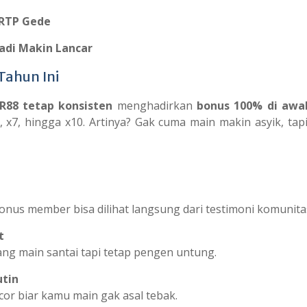
 RTP Gede
Jadi Makin Lancar
Tahun Ini
88 tetap konsisten
menghadirkan
bonus 100% di awa
, x7, hingga x10. Artinya? Gak cuma main makin asyik, tapi
bonus member bisa dilihat langsung dari testimoni komunita
t
ang main santai tapi tetap pengen untung.
tin
cor biar kamu main gak asal tebak.