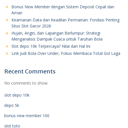
Bonus New Member dengan Sistem Deposit Cepat dan
Aman
Keamanan Data dan Keadilan Permainan: Fondasi Penting
Situs Slot Gacor 2026
Hujan, Angin, dan Lapangan Berlumpur: Strategi
Menganalisis Dampak Cuaca untuk Taruhan Bola
Slot depo 10k Terpercaya? Nilai dari Hal Ini
Link Judi Bola Over Under, Fokus Membaca Total Gol Laga
Recent Comments
No comments to show.
slot depo 10k
depo 5k
bonus new member 100
slot toto