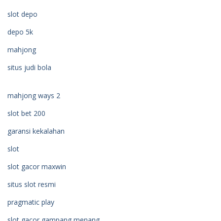
slot depo
depo 5k
mahjong
situs judi bola
mahjong ways 2
slot bet 200
garansi kekalahan
slot
slot gacor maxwin
situs slot resmi
pragmatic play
slot gacor gampang menang