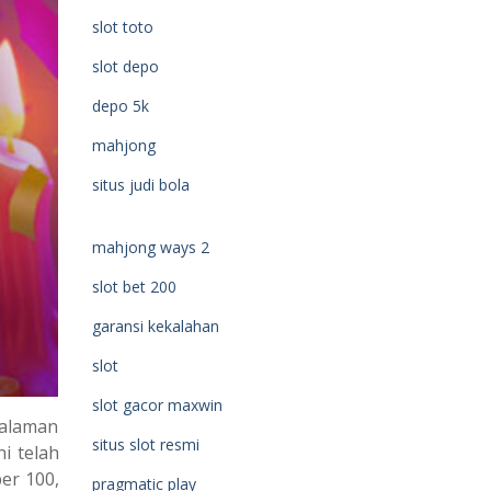
slot toto
slot depo
depo 5k
mahjong
situs judi bola
mahjong ways 2
slot bet 200
garansi kekalahan
slot
slot gacor maxwin
galaman
situs slot resmi
i telah
er 100,
pragmatic play