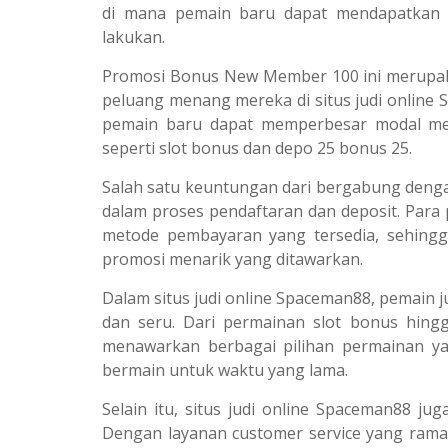
di mana pemain baru dapat mendapatkan t
lakukan.
Promosi Bonus New Member 100 ini merupak
peluang menang mereka di situs judi onlin
pemain baru dapat memperbesar modal mer
seperti slot bonus dan depo 25 bonus 25.
Salah satu keuntungan dari bergabung denga
dalam proses pendaftaran dan deposit. Para
metode pembayaran yang tersedia, sehingg
promosi menarik yang ditawarkan.
Dalam situs judi online Spaceman88, pemain 
dan seru. Dari permainan slot bonus hingga
menawarkan berbagai pilihan permainan 
bermain untuk waktu yang lama.
Selain itu, situs judi online Spaceman88 j
Dengan layanan customer service yang rama