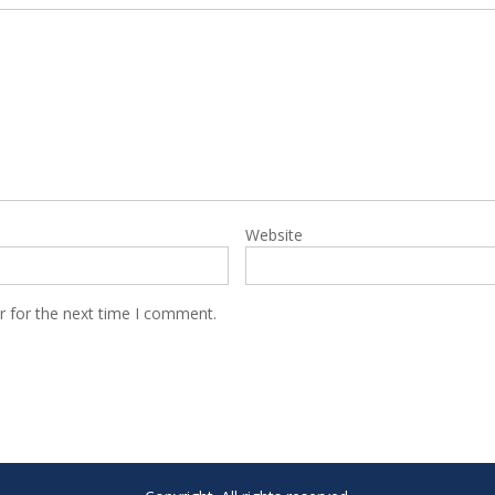
Website
r for the next time I comment.