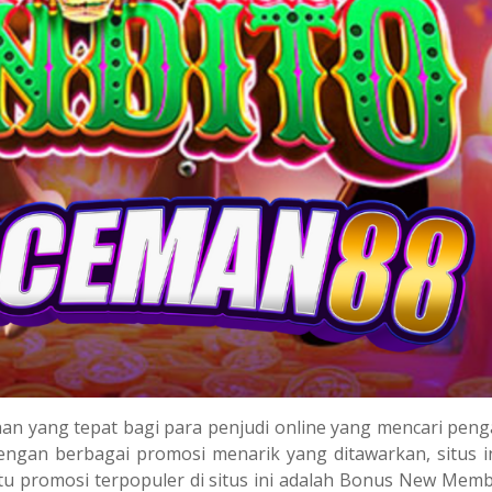
han yang tepat bagi para penjudi online yang mencari pen
gan berbagai promosi menarik yang ditawarkan, situs in
atu promosi terpopuler di situs ini adalah Bonus New Memb