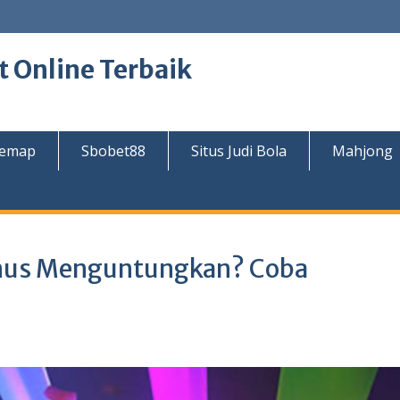
t Online Terbaik
temap
Sbobet88
Situs Judi Bola
Mahjong
onus Menguntungkan? Coba