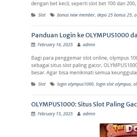
dengan bet kecil, seperti slot bet 100 dan 20
Slot
bonus new member
,
depo 25 bonus 25
,
o
Panduan Login ke OLYMPUS1000 dan
February 16, 2025
admin
Bagi para penggemar slot online, olympus 1000
sebagai situs slot paling gacor, OLYMPUS10
besar. Agar bisa menikmati semua keunggulan
Slot
login olympus1000
,
login slot olympus
,
o
OLYMPUS1000: Situs Slot Paling G
February 15, 2025
admin