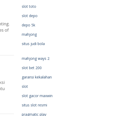
slot toto
slot depo
ting.
depo 5k
es of
mahjong
situs judi bola
mahjong ways 2
slot bet 200
garansi kekalahan
ksi
slot
atu
slot gacor maxwin
situs slot resmi
pragmatic play