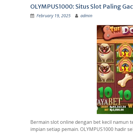
OLYMPUS1000: Situs Slot Paling G
February 19, 2025
admin
Bermain slot online dengan bet kecil namun 
impian setiap pemain. OLYMPUS1000 hadir se