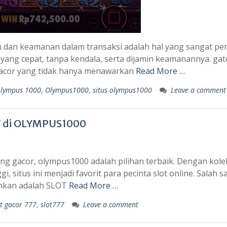
n dan keamanan dalam transaksi adalah hal yang sangat pen
ang cepat, tanpa kendala, serta dijamin keamanannya. gat
 gacor yang tidak hanya menawarkan
Read More …
olympus 1000
,
Olympus1000
,
situs olympus1000
Leave a comment
 di OLYMPUS1000
ling gacor, olympus1000 adalah pilihan terbaik. Dengan kole
, situs ini menjadi favorit para pecinta slot online. Salah s
inkan adalah SLOT
Read More …
ot gacor 777
,
slot777
Leave a comment