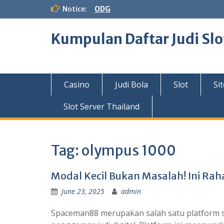
Skip
Notice:
ODG
to
content
Kumpulan Daftar Judi Slo
Casino
Judi Bola
Slot
Si
Slot Server Thailand
Tag:
olympus 1000
Modal Kecil Bukan Masalah! Ini Rah
June 23, 2025
admin
Spaceman88 merupakan salah satu platform sl