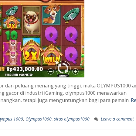
acor dan peluang menang yang tinggi, maka OLYMPUS1000 a
ling gacor di industri iGaming, olympus1000 menawarkan
nangkan, tetapi juga menguntungkan bagi para pemain.
R
lympus 1000
,
Olympus1000
,
situs olympus1000
Leave a comment