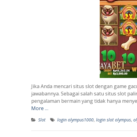
Jika Anda mencari situs slot dengan game g
jawabannya. Sebagai salah satu situs slot pa
pengalaman bermain yang tidak hanya menye
More …
Slot
login olympus1000
,
login slot olympus
,
o