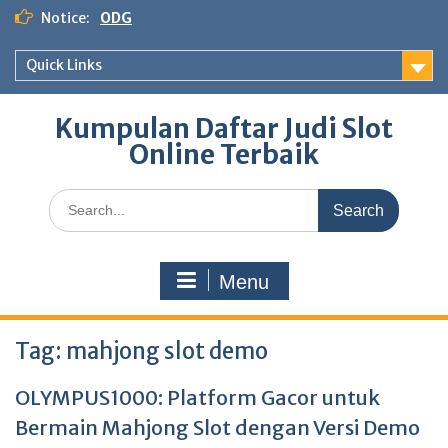
Skip
Notice:
ODG
to
content
Quick Links
Kumpulan Daftar Judi Slot
Online Terbaik
Search
for:
Menu
Tag:
mahjong slot demo
OLYMPUS1000: Platform Gacor untuk
Bermain Mahjong Slot dengan Versi Demo