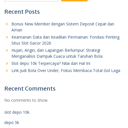
Recent Posts
Bonus New Member dengan Sistem Deposit Cepat dan
Aman
Keamanan Data dan Keadilan Permainan: Fondasi Penting
Situs Slot Gacor 2026
Hujan, Angin, dan Lapangan Berlumpur: Strategi
Menganalisis Dampak Cuaca untuk Taruhan Bola
Slot depo 10k Terpercaya? Nilai dari Hal Ini
Link Judi Bola Over Under, Fokus Membaca Total Gol Laga
Recent Comments
No comments to show.
slot depo 10k
depo 5k