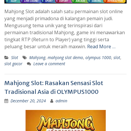
Mahjong Slot adalah salah satu permainan slot online
yang menjadi primadona di kalangan pemain judi.
Mengusung tema unik yang terinspirasi dari
permainan tradisional Mahjong, game ini menawarkan
tingkat RTP (Return to Player) yang tinggi serta
peluang besar untuk meraih maxwin.
Read More …
Slot
Mahjong
,
mahjong slot demo
,
olympus 1000
,
slot
,
slot gacor
Leave a comment
Mahjong Slot: Rasakan Sensasi Slot
Tradisional Asia di OLYMPUS1000
December 20, 2024
admin