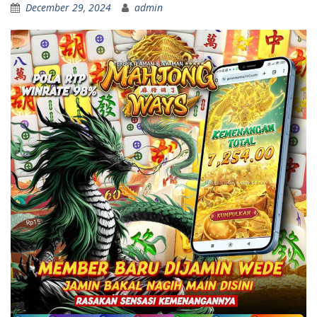
December 29, 2024
admin