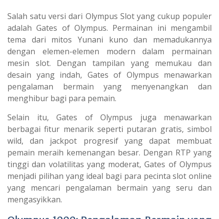
Salah satu versi dari Olympus Slot yang cukup populer
adalah Gates of Olympus. Permainan ini mengambil
tema dari mitos Yunani kuno dan memadukannya
dengan elemen-elemen modern dalam permainan
mesin slot. Dengan tampilan yang memukau dan
desain yang indah, Gates of Olympus menawarkan
pengalaman bermain yang menyenangkan dan
menghibur bagi para pemain.
Selain itu, Gates of Olympus juga menawarkan
berbagai fitur menarik seperti putaran gratis, simbol
wild, dan jackpot progresif yang dapat membuat
pemain meraih kemenangan besar. Dengan RTP yang
tinggi dan volatilitas yang moderat, Gates of Olympus
menjadi pilihan yang ideal bagi para pecinta slot online
yang mencari pengalaman bermain yang seru dan
mengasyikkan.