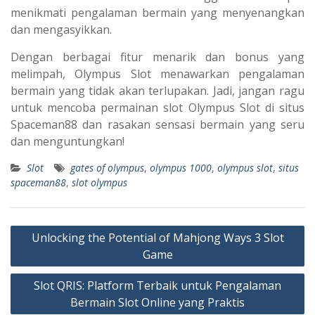
menikmati pengalaman bermain yang menyenangkan
dan mengasyikkan.
Dengan berbagai fitur menarik dan bonus yang
melimpah, Olympus Slot menawarkan pengalaman
bermain yang tidak akan terlupakan. Jadi, jangan ragu
untuk mencoba permainan slot Olympus Slot di situs
Spaceman88 dan rasakan sensasi bermain yang seru
dan menguntungkan!
Slot
gates of olympus
,
olympus 1000
,
olympus slot
,
situs
spaceman88
,
slot olympus
Post
Unlocking the Potential of Mahjong Ways 3 Slot
navigation
Game
Slot QRIS: Platform Terbaik untuk Pengalaman
Bermain Slot Online yang Praktis