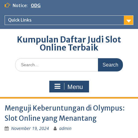
Skip
Notice:
ODG
to
content
Quick Links
Kumpulan Daftar Judi Slot
Online Terbaik
Search
for:
Menu
Menguji Keberuntungan di Olympus:
Slot Online yang Menantang
November 19, 2024
admin