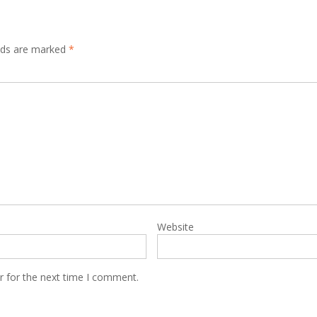
elds are marked
*
Website
r for the next time I comment.