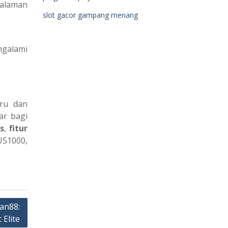
galaman
slot gacor gampang menang
ngalami
ru dan
ar bagi
s
,
fitur
US1000,
an88:
 Elite