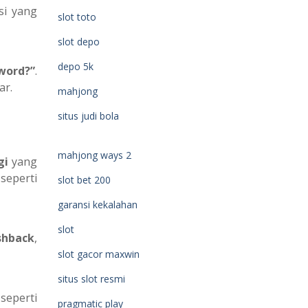
si yang
slot toto
slot depo
depo 5k
word?”
.
ar.
mahjong
situs judi bola
mahjong ways 2
gi
yang
 seperti
slot bet 200
garansi kekalahan
slot
shback
,
slot gacor maxwin
situs slot resmi
seperti
pragmatic play