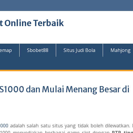
t Online Terbaik
temap
Sbobet88
Situs Judi Bola
Mahjong
S1000 dan Mulai Menang Besar di
1000
adalah salah satu situs yang tidak boleh dilewatkan. 
1000 menyediakan berbagai game slot dengan
RTP ting