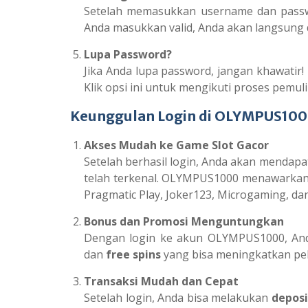
Setelah memasukkan username dan passw
Anda masukkan valid, Anda akan langsung 
Lupa Password?
Jika Anda lupa password, jangan khawatir
Klik opsi ini untuk mengikuti proses pemu
Keunggulan Login di OLYMPUS10
Akses Mudah ke Game Slot Gacor
Setelah berhasil login, Anda akan mendap
telah terkenal. OLYMPUS1000 menawarkan 
Pragmatic Play, Joker123, Microgaming, dan
Bonus dan Promosi Menguntungkan
Dengan login ke akun OLYMPUS1000, An
dan
free spins
yang bisa meningkatkan pe
Transaksi Mudah dan Cepat
Setelah login, Anda bisa melakukan
deposi