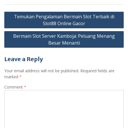
Post
Temukan Pengalaman Bermain Slot Terbaik di
navigation
Slot88 Online Gacor
Bermain Slot Server Kamboja: Peluang Menang
Besar Menanti
Leave a Reply
Your email address will not be published.
Required fields are
marked
*
Comment
*