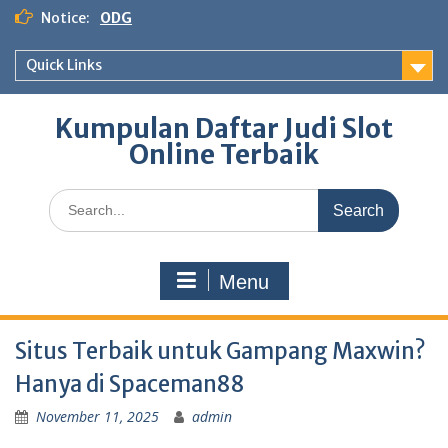
Skip
Notice:
ODG
to
content
Quick Links
Kumpulan Daftar Judi Slot
Online Terbaik
Search
for:
Menu
Situs Terbaik untuk Gampang Maxwin?
Hanya di Spaceman88
November 11, 2025
admin