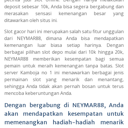
deposit sebesar 10k, Anda bisa segera bergabung dan
merasakan sensasi kemenangan besar yang
ditawarkan oleh situs ini.
Slot gacor hari ini merupakan salah satu fitur unggulan
dari NEYMAR88, dimana Anda bisa mendapatkan
kemenangan luar biasa setiap harinya. Dengan
berbagai pilihan slot depo mulai dari 10k hingga 20k,
NEYMAR88 memberikan kesempatan bagi semua
pemain untuk meraih kemenangan tanpa batas. Slot
server Kamboja no 1 ini menawarkan berbagai jenis
permainan slot yang menarik dan menantang,
sehingga Anda tidak akan pernah bosan untuk terus
mencoba keberuntungan Anda.
Dengan bergabung di NEYMAR88, Anda
akan mendapatkan kesempatan untuk
memenangkan hadiah-hadiah menarik