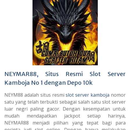
NEYMAR88, Situs Resmi Slot Server
Kamboja No 1 dengan Depo 10k
NEYM88 adalah situs resmi
slot server kamboja
nomor
satu yang telah terbukti sebagai salah satu slot server
luar negri paling gacor. Dengan kesempatan untuk
mudah mendapatkan jackpot setiap harinya,
NEYMAR88 menjadi pilihan yang tepat bagi para
pecinta judi slot online. Dengan hanya melakukan