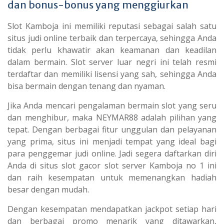
dan bonus-bonus yang menggiurkan
Slot Kamboja ini memiliki reputasi sebagai salah satu
situs judi online terbaik dan terpercaya, sehingga Anda
tidak perlu khawatir akan keamanan dan keadilan
dalam bermain. Slot server luar negri ini telah resmi
terdaftar dan memiliki lisensi yang sah, sehingga Anda
bisa bermain dengan tenang dan nyaman.
Jika Anda mencari pengalaman bermain slot yang seru
dan menghibur, maka NEYMAR88 adalah pilihan yang
tepat. Dengan berbagai fitur unggulan dan pelayanan
yang prima, situs ini menjadi tempat yang ideal bagi
para penggemar judi online. Jadi segera daftarkan diri
Anda di situs slot gacor slot server Kamboja no 1 ini
dan raih kesempatan untuk memenangkan hadiah
besar dengan mudah.
Dengan kesempatan mendapatkan jackpot setiap hari
dan berbagai promo menarik yang ditawarkan,