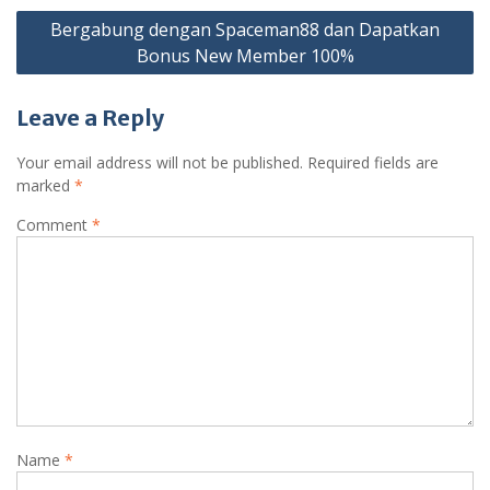
Bergabung dengan Spaceman88 dan Dapatkan
Bonus New Member 100%
Leave a Reply
Your email address will not be published.
Required fields are
marked
*
Comment
*
Name
*