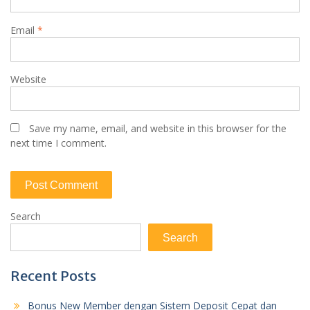
Email
*
Website
Save my name, email, and website in this browser for the
next time I comment.
Search
Search
Recent Posts
Bonus New Member dengan Sistem Deposit Cepat dan