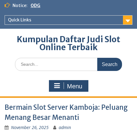
Skip
Notice:
ODG
to
content
Quick Links
Kumpulan Daftar Judi Slot
Online Terbaik
Search
for:
Menu
Bermain Slot Server Kamboja: Peluang
Menang Besar Menanti
November 26, 2025
admin