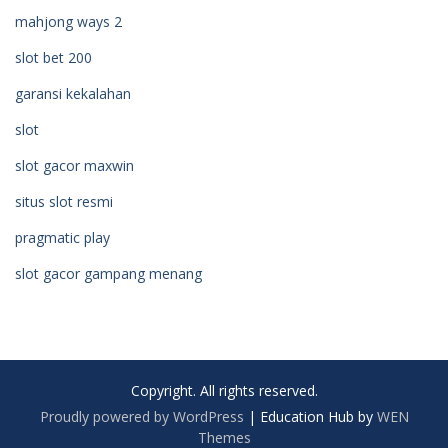
mahjong ways 2
slot bet 200
garansi kekalahan
slot
slot gacor maxwin
situs slot resmi
pragmatic play
slot gacor gampang menang
Copyright. All rights reserved.
Proudly powered by WordPress
|
Education Hub by
WEN
Themes