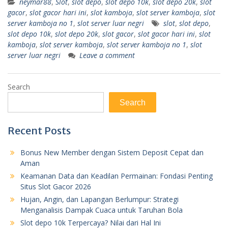
neymar88
,
Slot
,
slot depo
,
slot depo 10k
,
slot depo 20k
,
slot
gacor
,
slot gacor hari ini
,
slot kamboja
,
slot server kamboja
,
slot
server kamboja no 1
,
slot server luar negri
slot
,
slot depo
,
slot depo 10k
,
slot depo 20k
,
slot gacor
,
slot gacor hari ini
,
slot
kamboja
,
slot server kamboja
,
slot server kamboja no 1
,
slot
server luar negri
Leave a comment
Search
Search
Recent Posts
Bonus New Member dengan Sistem Deposit Cepat dan
Aman
Keamanan Data dan Keadilan Permainan: Fondasi Penting
Situs Slot Gacor 2026
Hujan, Angin, dan Lapangan Berlumpur: Strategi
Menganalisis Dampak Cuaca untuk Taruhan Bola
Slot depo 10k Terpercaya? Nilai dari Hal Ini