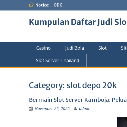
Skip
Notice:
ODG
to
content
Kumpulan Daftar Judi Slo
Casino
Judi Bola
Slot
Si
Slot Server Thailand
Category:
slot depo 20k
Bermain Slot Server Kamboja: Pel
November 26, 2025
admin