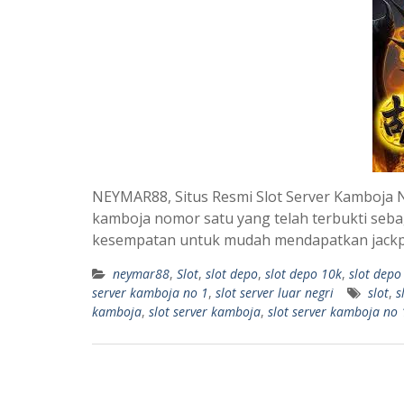
NEYMAR88, Situs Resmi Slot Server Kamboja N
kamboja nomor satu yang telah terbukti sebaga
kesempatan untuk mudah mendapatkan jackpo
neymar88
,
Slot
,
slot depo
,
slot depo 10k
,
slot depo
server kamboja no 1
,
slot server luar negri
slot
,
s
kamboja
,
slot server kamboja
,
slot server kamboja no 