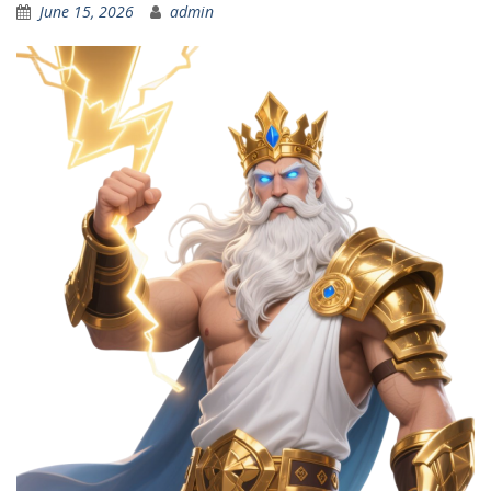
June 15, 2026
admin