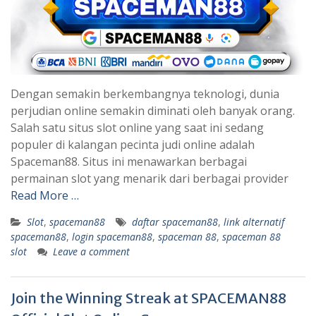
Dengan semakin berkembangnya teknologi, dunia
perjudian online semakin diminati oleh banyak orang.
Salah satu situs slot online yang saat ini sedang
populer di kalangan pecinta judi online adalah
Spaceman88. Situs ini menawarkan berbagai
permainan slot yang menarik dari berbagai provider
Read More …
Slot
,
spaceman88
daftar spaceman88
,
link alternatif
spaceman88
,
login spaceman88
,
spaceman 88
,
spaceman 88
slot
Leave a comment
Join the Winning Streak at SPACEMAN88