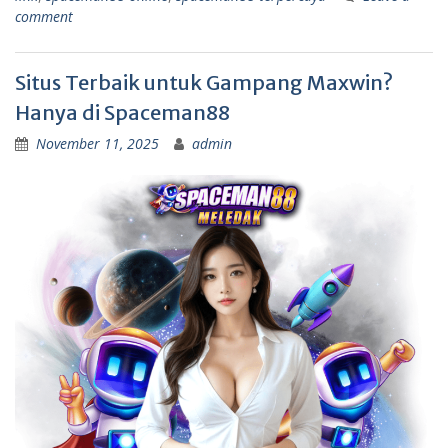
comment
Situs Terbaik untuk Gampang Maxwin?
Hanya di Spaceman88
November 11, 2025
admin