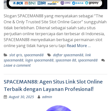
Slogan SPACEMAN88 yang menyatakan sebagai “The
One & Only Trusted Site Slot Online Gacor” sungguhlah
tidak berlebihan. Dikenal sebagai salah satu situs
perjudian online terpercaya dan terbesar di Indonesia,
SPACEMAN88 menyediakan berbagai permainan slot
online yang tidak hanya seru tapi
Read More …
slot qris
,
spaceman88
daftar spaceman88
,
link
spaceman88
,
login spaceman88
,
spaceman 88
,
spaceman88
Leave a comment
SPACEMAN88: Agen Situs Link Slot Online
Terbaik dengan Layanan Profesional!
August 30, 2025
admin