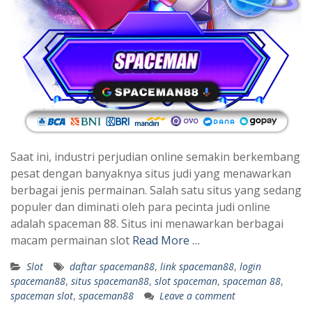
Saat ini, industri perjudian online semakin berkembang
pesat dengan banyaknya situs judi yang menawarkan
berbagai jenis permainan. Salah satu situs yang sedang
populer dan diminati oleh para pecinta judi online
adalah spaceman 88. Situs ini menawarkan berbagai
macam permainan slot
Read More …
Slot
daftar spaceman88
,
link spaceman88
,
login
spaceman88
,
situs spaceman88
,
slot spaceman
,
spaceman 88
,
spaceman slot
,
spaceman88
Leave a comment