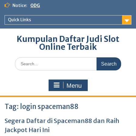
Skip
Notice:
ODG
to
content
Quick Links
Kumpulan Daftar Judi Slot
Online Terbaik
Search
for:
Menu
Tag:
login spaceman88
Segera Daftar di Spaceman88 dan Raih
Jackpot Hari Ini