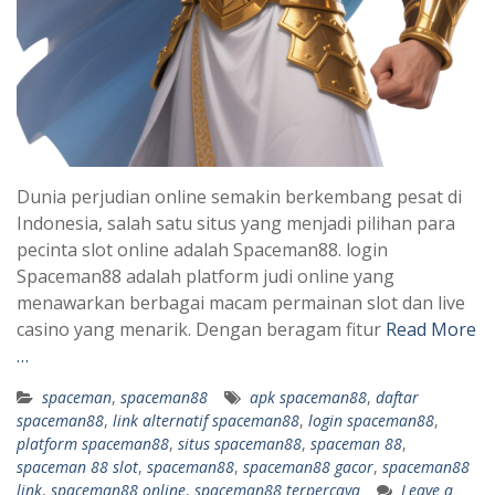
Dunia perjudian online semakin berkembang pesat di
Indonesia, salah satu situs yang menjadi pilihan para
pecinta slot online adalah Spaceman88. login
Spaceman88 adalah platform judi online yang
menawarkan berbagai macam permainan slot dan live
casino yang menarik. Dengan beragam fitur
Read More
…
spaceman
,
spaceman88
apk spaceman88
,
daftar
spaceman88
,
link alternatif spaceman88
,
login spaceman88
,
platform spaceman88
,
situs spaceman88
,
spaceman 88
,
spaceman 88 slot
,
spaceman88
,
spaceman88 gacor
,
spaceman88
link
,
spaceman88 online
,
spaceman88 terpercaya
Leave a