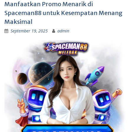
Manfaatkan Promo Menarik di
Spaceman88 untuk Kesempatan Menang
Maksimal
September 19, 2025
admin