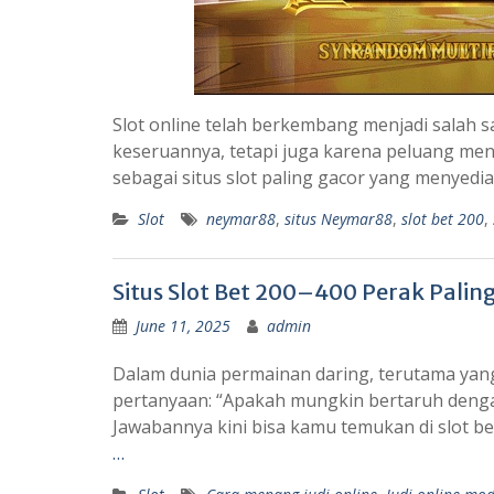
Slot online telah berkembang menjadi salah sa
keseruannya, tetapi juga karena peluang me
sebagai situs slot paling gacor yang menyedi
Slot
neymar88
,
situs Neymar88
,
slot bet 200
,
Situs Slot Bet 200–400 Perak Pali
June 11, 2025
admin
Dalam dunia permainan daring, terutama yang 
pertanyaan: “Apakah mungkin bertaruh denga
Jawabannya kini bisa kamu temukan di slot b
…