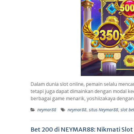
Dalam dunia slot online, pemain selalu menc
tetapi juga dapat dimainkan dengan modal ke
berbagai game menarik, yoshiizakaya dengan 
neymar88
neymar88
,
situs Neymar88
,
slot be
Bet 200 di NEYMAR88: Nikmati Slo