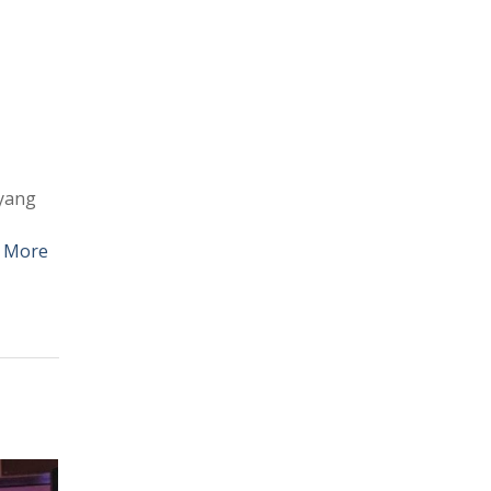
 yang
 More