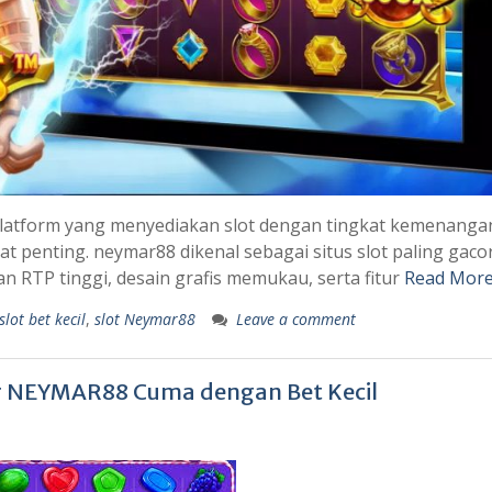
 platform yang menyediakan slot dengan tingkat kemenanga
 penting. neymar88 dikenal sebagai situs slot paling gaco
 RTP tinggi, desain grafis memukau, serta fitur
Read More
slot bet kecil
,
slot Neymar88
Leave a comment
or NEYMAR88 Cuma dengan Bet Kecil