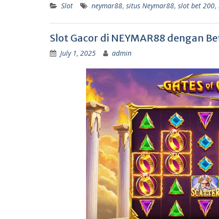
Slot
neymar88
,
situs Neymar88
,
slot bet 200
,
Slot Gacor di NEYMAR88 dengan Bet
July 1, 2025
admin