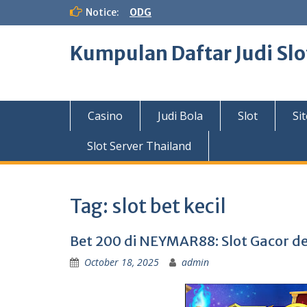
Skip
Notice:
ODG
to
content
Kumpulan Daftar Judi Slo
Casino
Judi Bola
Slot
Si
Slot Server Thailand
Tag:
slot bet kecil
Bet 200 di NEYMAR88: Slot Gacor d
October 18, 2025
admin