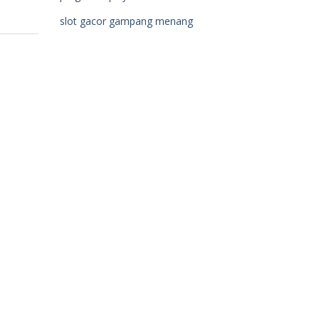
slot gacor gampang menang