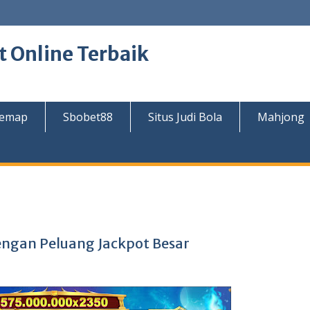
t Online Terbaik
temap
Sbobet88
Situs Judi Bola
Mahjong
engan Peluang Jackpot Besar