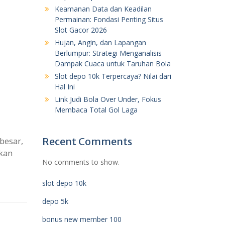
Keamanan Data dan Keadilan
Permainan: Fondasi Penting Situs
Slot Gacor 2026
Hujan, Angin, dan Lapangan
Berlumpur: Strategi Menganalisis
Dampak Cuaca untuk Taruhan Bola
Slot depo 10k Terpercaya? Nilai dari
Hal Ini
Link Judi Bola Over Under, Fokus
Membaca Total Gol Laga
Recent Comments
besar,
akan
No comments to show.
slot depo 10k
depo 5k
bonus new member 100