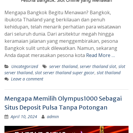
Mengapa Bangkok Begitu Menawan? Bangkok,
ibukota Thailand yang berkilauan dan penuh
kehidupan, telah menarik perhatian para wisatawan
dari seluruh dunia. Dari arsitektur megah hingga
keramaian jalanan yang menggembirakan, pesona
Bangkok sulit untuk dilewatkan. Namun, sekarang
Anda dapat merasakan pesona kota
Read More …
Uncategorized
server thailand
,
server thailand slot
,
slot
server thailand
,
slot server thailand super gacor
,
slot thailand
Leave a comment
Mengapa Memilih Olympus1000 Sebagai
Situs Deposit Pulsa Tanpa Potongan
April 10, 2024
admin