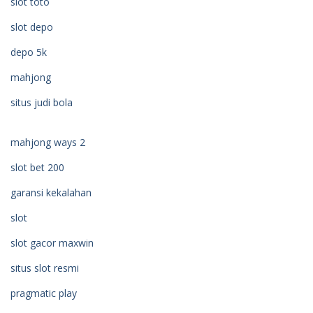
slot toto
slot depo
depo 5k
mahjong
situs judi bola
mahjong ways 2
slot bet 200
garansi kekalahan
slot
slot gacor maxwin
situs slot resmi
pragmatic play