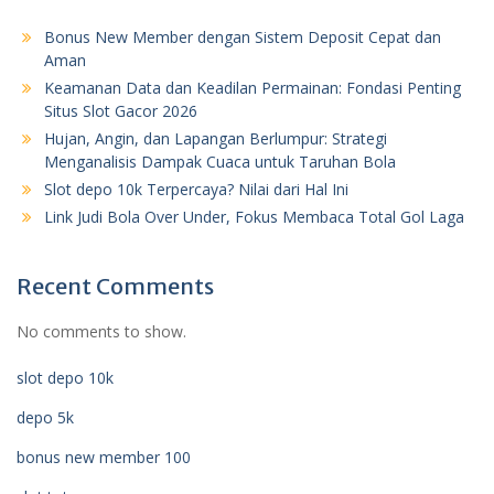
Bonus New Member dengan Sistem Deposit Cepat dan
Aman
Keamanan Data dan Keadilan Permainan: Fondasi Penting
Situs Slot Gacor 2026
Hujan, Angin, dan Lapangan Berlumpur: Strategi
Menganalisis Dampak Cuaca untuk Taruhan Bola
Slot depo 10k Terpercaya? Nilai dari Hal Ini
Link Judi Bola Over Under, Fokus Membaca Total Gol Laga
Recent Comments
No comments to show.
slot depo 10k
depo 5k
bonus new member 100