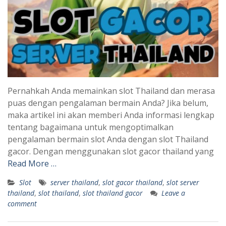
Pernahkah Anda memainkan slot Thailand dan merasa
puas dengan pengalaman bermain Anda? Jika belum,
maka artikel ini akan memberi Anda informasi lengkap
tentang bagaimana untuk mengoptimalkan
pengalaman bermain slot Anda dengan slot Thailand
gacor. Dengan menggunakan slot gacor thailand yang
Read More …
Slot
server thailand
,
slot gacor thailand
,
slot server
thailand
,
slot thailand
,
slot thailand gacor
Leave a
comment