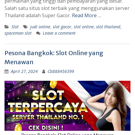
permainan yang tinggi dan pembayaran yang besar.
Salah satu situs slot terbaik yang menggunakan server
Thailand adalah Super Gacor.
Read More …
Slot
judi online
,
slot gacor
,
slot online
,
slot thailand
,
spaceman slot
Leave a comment
Pesona Bangkok: Slot Online yang
Menawan
April 27, 2024
Cb888456399