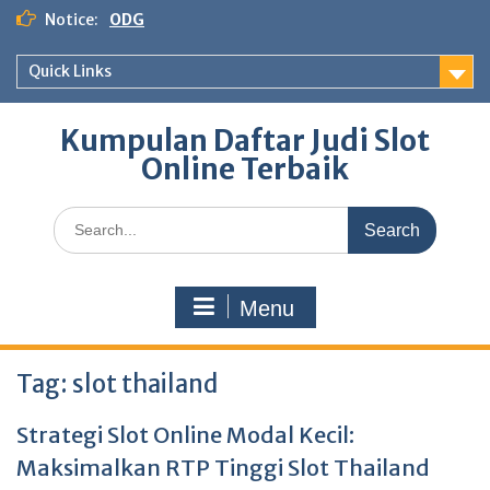
Skip
Notice:
ODG
to
content
Quick Links
Kumpulan Daftar Judi Slot
Online Terbaik
Search
for:
Menu
Tag:
slot thailand
Strategi Slot Online Modal Kecil:
Maksimalkan RTP Tinggi Slot Thailand