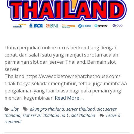
Dunia perjudian online terus berkembang dengan
cepat, dan salah satu yang menjadi sorotan adalah
permainan slot dari server Thailand. Bermain slot
server
Thailand https://www.oldetownehatchethouse.com/
tidak hanya sekadar menghibur, tetapi juga membawa
pengalaman yang luar biasa bagi para pemain yang
mencari kegembiraan
Read More …
Slot
akun pro thailand
,
server thailand
,
slot server
thailand
,
slot server thailand no 1
,
slot thailand
Leave a
comment