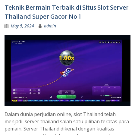
Teknik Bermain Terbaik di Situs Slot Server
Thailand Super Gacor No 1
May 5, 2024
admin
Dalam dunia perjudian online, slot Thailand telah
menjadi server thailand salah satu pilihan teratas para
pemain. Server Thailand dikenal dengan kualitas