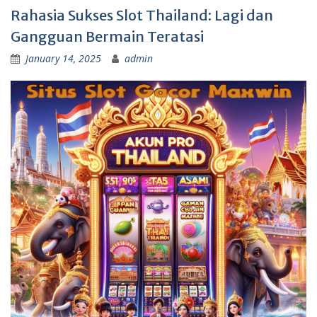
Rahasia Sukses Slot Thailand: Lagi dan
Gangguan Bermain Teratasi
January 14, 2025
admin