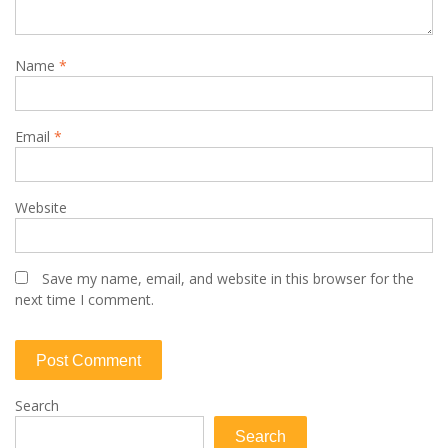
Name
*
Email
*
Website
Save my name, email, and website in this browser for the
next time I comment.
Search
Search