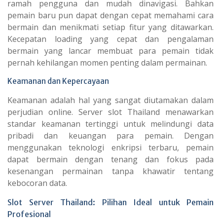
ramah pengguna dan mudah dinavigasi. Bahkan
pemain baru pun dapat dengan cepat memahami cara
bermain dan menikmati setiap fitur yang ditawarkan.
Kecepatan loading yang cepat dan pengalaman
bermain yang lancar membuat para pemain tidak
pernah kehilangan momen penting dalam permainan.
Keamanan dan Kepercayaan
Keamanan adalah hal yang sangat diutamakan dalam
perjudian online. Server slot Thailand menawarkan
standar keamanan tertinggi untuk melindungi data
pribadi dan keuangan para pemain. Dengan
menggunakan teknologi enkripsi terbaru, pemain
dapat bermain dengan tenang dan fokus pada
kesenangan permainan tanpa khawatir tentang
kebocoran data.
Slot Server Thailand: Pilihan Ideal untuk Pemain
Profesional