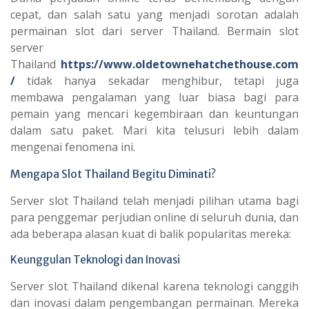
cepat, dan salah satu yang menjadi sorotan adalah
permainan slot dari server Thailand. Bermain slot
server
Thailand
https://www.oldetownehatchethouse.com
/
tidak hanya sekadar menghibur, tetapi juga
membawa pengalaman yang luar biasa bagi para
pemain yang mencari kegembiraan dan keuntungan
dalam satu paket. Mari kita telusuri lebih dalam
mengenai fenomena ini.
Mengapa Slot Thailand Begitu Diminati?
Server slot Thailand telah menjadi pilihan utama bagi
para penggemar perjudian online di seluruh dunia, dan
ada beberapa alasan kuat di balik popularitas mereka:
Keunggulan Teknologi dan Inovasi
Server slot Thailand dikenal karena teknologi canggih
dan inovasi dalam pengembangan permainan. Mereka