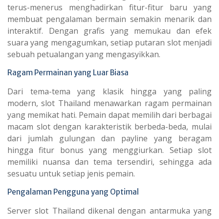
terus-menerus menghadirkan fitur-fitur baru yang
membuat pengalaman bermain semakin menarik dan
interaktif. Dengan grafis yang memukau dan efek
suara yang mengagumkan, setiap putaran slot menjadi
sebuah petualangan yang mengasyikkan.
Ragam Permainan yang Luar Biasa
Dari tema-tema yang klasik hingga yang paling
modern, slot Thailand menawarkan ragam permainan
yang memikat hati. Pemain dapat memilih dari berbagai
macam slot dengan karakteristik berbeda-beda, mulai
dari jumlah gulungan dan payline yang beragam
hingga fitur bonus yang menggiurkan. Setiap slot
memiliki nuansa dan tema tersendiri, sehingga ada
sesuatu untuk setiap jenis pemain.
Pengalaman Pengguna yang Optimal
Server slot Thailand dikenal dengan antarmuka yang