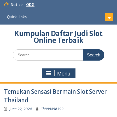
Skip
Notice:
ODG
to
content
Quick Links
Kumpulan Daftar Judi Slot
Online Terbaik
Search
for:
Menu
Temukan Sensasi Bermain Slot Server
Thailand
June 22, 2024
Cb888456399