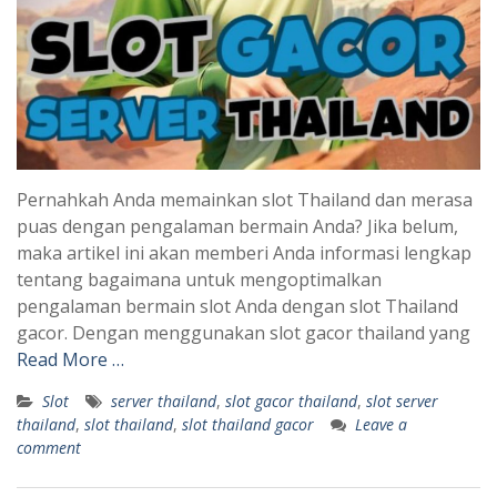
Pernahkah Anda memainkan slot Thailand dan merasa
puas dengan pengalaman bermain Anda? Jika belum,
maka artikel ini akan memberi Anda informasi lengkap
tentang bagaimana untuk mengoptimalkan
pengalaman bermain slot Anda dengan slot Thailand
gacor. Dengan menggunakan slot gacor thailand yang
Read More …
Slot
server thailand
,
slot gacor thailand
,
slot server
thailand
,
slot thailand
,
slot thailand gacor
Leave a
comment