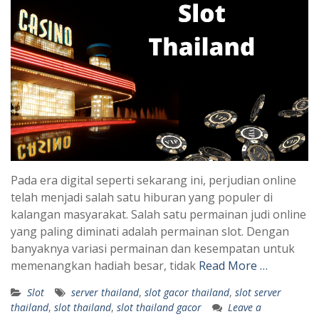
Pada era digital seperti sekarang ini, perjudian online
telah menjadi salah satu hiburan yang populer di
kalangan masyarakat. Salah satu permainan judi online
yang paling diminati adalah permainan slot. Dengan
banyaknya variasi permainan dan kesempatan untuk
memenangkan hadiah besar, tidak
Read More …
Slot
server thailand
,
slot gacor thailand
,
slot server
thailand
,
slot thailand
,
slot thailand gacor
Leave a