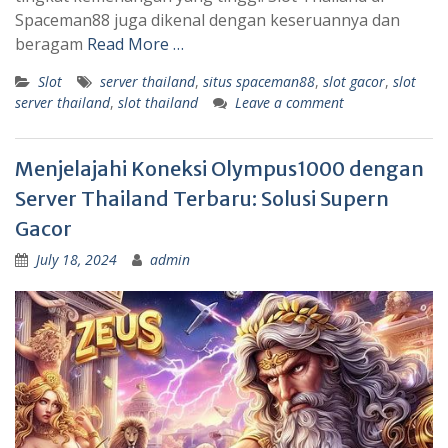
Spaceman88 juga dikenal dengan keseruannya dan
beragam
Read More …
Slot
server thailand
,
situs spaceman88
,
slot gacor
,
slot
server thailand
,
slot thailand
Leave a comment
Menjelajahi Koneksi Olympus1000 dengan
Server Thailand Terbaru: Solusi Supern
Gacor
July 18, 2024
admin