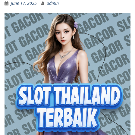
June 17, 2025
admin