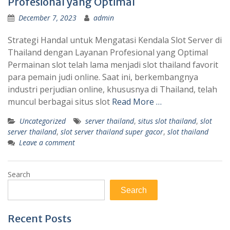
Profesional yang Optimal
December 7, 2023
admin
Strategi Handal untuk Mengatasi Kendala Slot Server di
Thailand dengan Layanan Profesional yang Optimal
Permainan slot telah lama menjadi slot thailand favorit
para pemain judi online. Saat ini, berkembangnya
industri perjudian online, khususnya di Thailand, telah
muncul berbagai situs slot
Read More …
Uncategorized
server thailand
,
situs slot thailand
,
slot
server thailand
,
slot server thailand super gacor
,
slot thailand
Leave a comment
Search
Search
Recent Posts