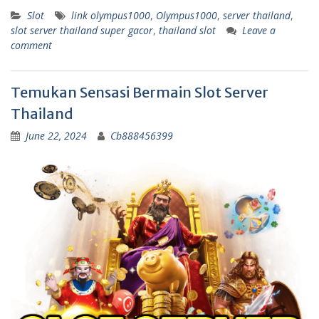
Slot
link olympus1000
,
Olympus1000
,
server thailand
,
slot server thailand super gacor
,
thailand slot
Leave a
comment
Temukan Sensasi Bermain Slot Server
Thailand
June 22, 2024
Cb888456399