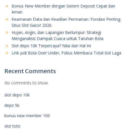
Bonus New Member dengan Sistem Deposit Cepat dan
Aman
Keamanan Data dan Keadilan Permainan: Fondasi Penting
Situs Slot Gacor 2026
Hujan, Angin, dan Lapangan Berlumpur: Strategi
Menganalisis Dampak Cuaca untuk Taruhan Bola
Slot depo 10k Terpercaya? Nilai dari Hal Ini
Link Judi Bola Over Under, Fokus Membaca Total Gol Laga
Recent Comments
No comments to show.
slot depo 10k
depo 5k
bonus new member 100
slot toto