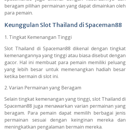
beragam pilihan permainan yang dapat dimainkan oleh
para pemain.
Keunggulan Slot Thailand di Spaceman88
1. Tingkat Kemenangan Tinggi
Slot Thailand di Spaceman88 dikenal dengan tingkat
kemenangannya yang tinggi atau biasa disebut dengan
gacor. Hal ini membuat para pemain memiliki peluang
yang lebih besar untuk memenangkan hadiah besar
ketika bermain di slot ini.
2. Varian Permainan yang Beragam
Selain tingkat kemenangan yang tinggi, slot Thailand di
Spaceman88 juga menawarkan varian permainan yang
beragam. Para pemain dapat memilih berbagai jenis
permainan sesuai dengan keinginan mereka dan
meningkatkan pengalaman bermain mereka.