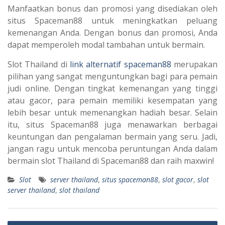
Manfaatkan bonus dan promosi yang disediakan oleh
situs Spaceman88 untuk meningkatkan peluang
kemenangan Anda. Dengan bonus dan promosi, Anda
dapat memperoleh modal tambahan untuk bermain.
Slot Thailand di
link alternatif spaceman88
merupakan
pilihan yang sangat menguntungkan bagi para pemain
judi online. Dengan tingkat kemenangan yang tinggi
atau gacor, para pemain memiliki kesempatan yang
lebih besar untuk memenangkan hadiah besar. Selain
itu, situs Spaceman88 juga menawarkan berbagai
keuntungan dan pengalaman bermain yang seru. Jadi,
jangan ragu untuk mencoba peruntungan Anda dalam
bermain slot Thailand di Spaceman88 dan raih maxwin!
Slot
server thailand
,
situs spaceman88
,
slot gacor
,
slot
server thailand
,
slot thailand
Post