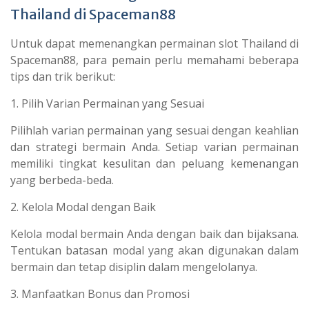
Thailand di Spaceman88
Untuk dapat memenangkan permainan slot Thailand di
Spaceman88, para pemain perlu memahami beberapa
tips dan trik berikut:
1. Pilih Varian Permainan yang Sesuai
Pilihlah varian permainan yang sesuai dengan keahlian
dan strategi bermain Anda. Setiap varian permainan
memiliki tingkat kesulitan dan peluang kemenangan
yang berbeda-beda.
2. Kelola Modal dengan Baik
Kelola modal bermain Anda dengan baik dan bijaksana.
Tentukan batasan modal yang akan digunakan dalam
bermain dan tetap disiplin dalam mengelolanya.
3. Manfaatkan Bonus dan Promosi