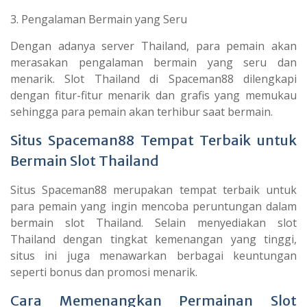
3. Pengalaman Bermain yang Seru
Dengan adanya server Thailand, para pemain akan
merasakan pengalaman bermain yang seru dan
menarik. Slot Thailand di Spaceman88 dilengkapi
dengan fitur-fitur menarik dan grafis yang memukau
sehingga para pemain akan terhibur saat bermain.
Situs Spaceman88 Tempat Terbaik untuk
Bermain Slot Thailand
Situs Spaceman88 merupakan tempat terbaik untuk
para pemain yang ingin mencoba peruntungan dalam
bermain slot Thailand. Selain menyediakan slot
Thailand dengan tingkat kemenangan yang tinggi,
situs ini juga menawarkan berbagai keuntungan
seperti bonus dan promosi menarik.
Cara Memenangkan Permainan Slot