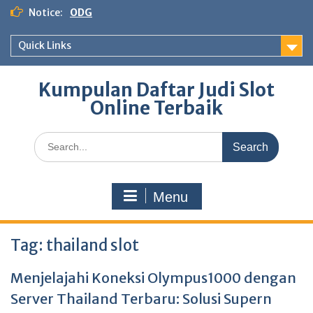
Skip
Notice:
ODG
to
content
Quick Links
Kumpulan Daftar Judi Slot
Online Terbaik
Search
for:
Menu
Tag:
thailand slot
Menjelajahi Koneksi Olympus1000 dengan
Server Thailand Terbaru: Solusi Supern