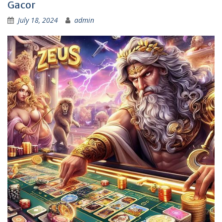
Gacor
July 18, 2024
admin