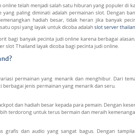
an online telah menjadi salah satu hiburan yang populer di 
ne yang paling diminati adalah permainan slot. Dengan ba
menangkan hadiah besar, tidak heran jika banyak pecin
h satu opsi yang layak untuk dicoba adalah
slot server thaila
vorit bagi banyak pecinta judi online karena berbagai alasa
 slot Thailand layak dicoba bagi pecinta judi online.
and?
ariasi permainan yang menarik dan menghibur. Dari tema
 berbagai jenis permainan yang menarik dan seru.
 jackpot dan hadiah besar kepada para pemain. Dengan kes
bih terdorong untuk terus bermain dan meraih kemenanga
tas grafis dan audio yang sangat bagus. Dengan tampil