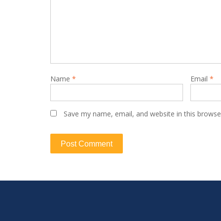
Name
*
Email
*
Save my name, email, and website in this browse