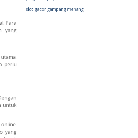
slot gacor gampang menang
l. Para
n yang
 utama.
a perlu
 Dengan
h untuk
 online.
io yang