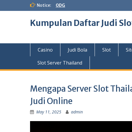
Skip
Notice:
ODG
to
content
Kumpulan Daftar Judi Slo
Casino
Judi Bola
Slot
Si
Slot Server Thailand
Mengapa Server Slot Thaila
Judi Online
May 11, 2025
admin