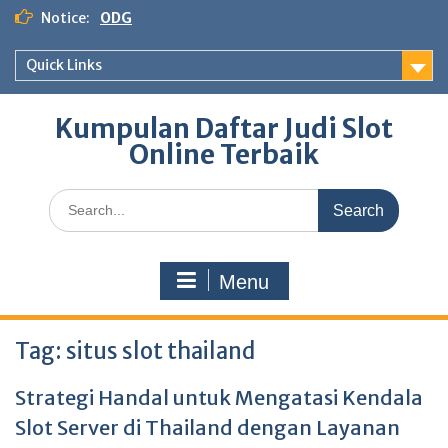
Skip
Notice:
ODG
to
content
Quick Links
Kumpulan Daftar Judi Slot
Online Terbaik
Search
for:
Menu
Tag:
situs slot thailand
Strategi Handal untuk Mengatasi Kendala
Slot Server di Thailand dengan Layanan