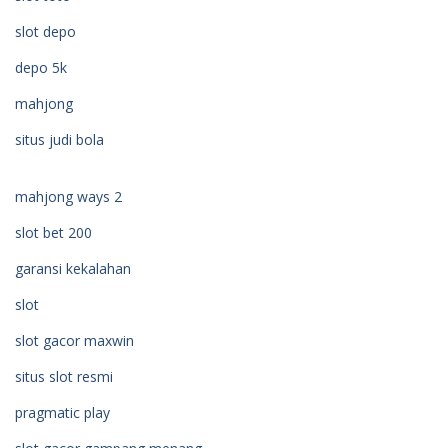
slot depo
depo 5k
mahjong
situs judi bola
mahjong ways 2
slot bet 200
garansi kekalahan
slot
slot gacor maxwin
situs slot resmi
pragmatic play