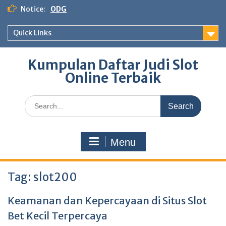
Skip
Notice:
ODG
to
content
Quick Links
Kumpulan Daftar Judi Slot
Online Terbaik
Search
for:
Menu
Tag:
slot200
Keamanan dan Kepercayaan di Situs Slot
Bet Kecil Terpercaya