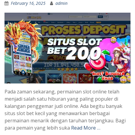
February 16, 2025
admin
Pada zaman sekarang, permainan slot online telah
menjadi salah satu hiburan yang paling populer di
kalangan penggemar judi online. Ada begitu banyak
situs slot bet kecil yang menawarkan berbagai
permainan menarik dengan taruhan terjangkau. Bagi
para pemain yang lebih suka
Read More …