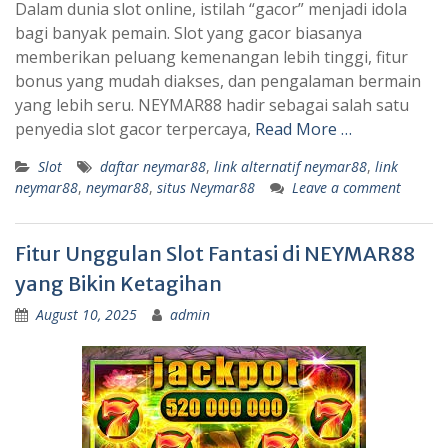
Dalam dunia slot online, istilah “gacor” menjadi idola
bagi banyak pemain. Slot yang gacor biasanya
memberikan peluang kemenangan lebih tinggi, fitur
bonus yang mudah diakses, dan pengalaman bermain
yang lebih seru. NEYMAR88 hadir sebagai salah satu
penyedia slot gacor terpercaya,
Read More …
Slot
daftar neymar88
,
link alternatif neymar88
,
link
neymar88
,
neymar88
,
situs Neymar88
Leave a comment
Fitur Unggulan Slot Fantasi di NEYMAR88
yang Bikin Ketagihan
August 10, 2025
admin