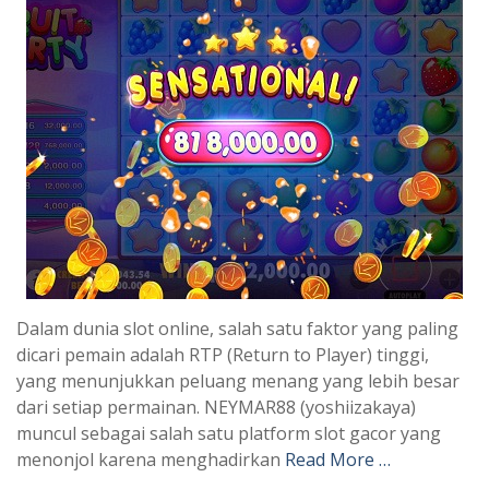
Dalam dunia slot online, salah satu faktor yang paling
dicari pemain adalah RTP (Return to Player) tinggi,
yang menunjukkan peluang menang yang lebih besar
dari setiap permainan. NEYMAR88 (yoshiizakaya)
muncul sebagai salah satu platform slot gacor yang
menonjol karena menghadirkan
Read More …