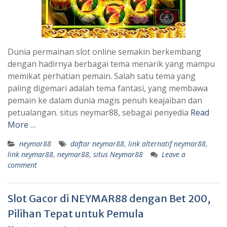
Dunia permainan slot online semakin berkembang
dengan hadirnya berbagai tema menarik yang mampu
memikat perhatian pemain. Salah satu tema yang
paling digemari adalah tema fantasi, yang membawa
pemain ke dalam dunia magis penuh keajaiban dan
petualangan. situs neymar88, sebagai penyedia
Read
More …
neymar88
daftar neymar88
,
link alternatif neymar88
,
link neymar88
,
neymar88
,
situs Neymar88
Leave a
comment
Slot Gacor di NEYMAR88 dengan Bet 200,
Pilihan Tepat untuk Pemula