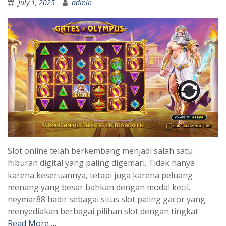
July 1, 2025
admin
Slot online telah berkembang menjadi salah satu
hiburan digital yang paling digemari. Tidak hanya
karena keseruannya, tetapi juga karena peluang
menang yang besar bahkan dengan modal kecil.
neymar88 hadir sebagai situs slot paling gacor yang
menyediakan berbagai pilihan slot dengan tingkat
Read More …