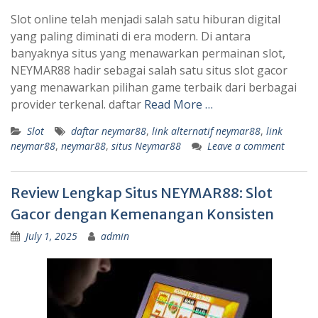
Slot online telah menjadi salah satu hiburan digital
yang paling diminati di era modern. Di antara
banyaknya situs yang menawarkan permainan slot,
NEYMAR88 hadir sebagai salah satu situs slot gacor
yang menawarkan pilihan game terbaik dari berbagai
provider terkenal. daftar
Read More …
Slot
daftar neymar88
,
link alternatif neymar88
,
link
neymar88
,
neymar88
,
situs Neymar88
Leave a comment
Review Lengkap Situs NEYMAR88: Slot
Gacor dengan Kemenangan Konsisten
July 1, 2025
admin