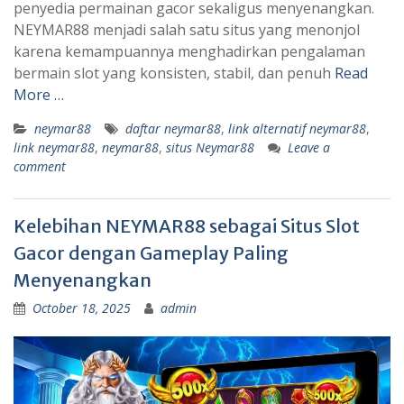
penyedia permainan gacor sekaligus menyenangkan.
NEYMAR88 menjadi salah satu situs yang menonjol
karena kemampuannya menghadirkan pengalaman
bermain slot yang konsisten, stabil, dan penuh
Read
More …
neymar88
daftar neymar88
,
link alternatif neymar88
,
link neymar88
,
neymar88
,
situs Neymar88
Leave a
comment
Kelebihan NEYMAR88 sebagai Situs Slot
Gacor dengan Gameplay Paling
Menyenangkan
October 18, 2025
admin