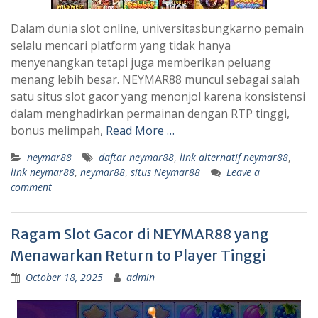
Dalam dunia slot online, universitasbungkarno pemain
selalu mencari platform yang tidak hanya
menyenangkan tetapi juga memberikan peluang
menang lebih besar. NEYMAR88 muncul sebagai salah
satu situs slot gacor yang menonjol karena konsistensi
dalam menghadirkan permainan dengan RTP tinggi,
bonus melimpah,
Read More …
neymar88
daftar neymar88
,
link alternatif neymar88
,
link neymar88
,
neymar88
,
situs Neymar88
Leave a
comment
Ragam Slot Gacor di NEYMAR88 yang
Menawarkan Return to Player Tinggi
October 18, 2025
admin