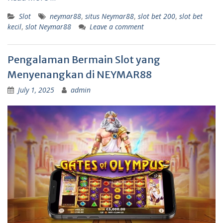
Slot
neymar88
,
situs Neymar88
,
slot bet 200
,
slot bet
kecil
,
slot Neymar88
Leave a comment
Pengalaman Bermain Slot yang
Menyenangkan di NEYMAR88
July 1, 2025
admin