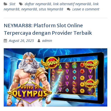
Slot
daftar neymar88
,
link alternatif neymar88
,
link
neymar88
,
neymar88
,
situs Neymar88
Leave a comment
NEYMAR88: Platform Slot Online
Terpercaya dengan Provider Terbaik
August 26, 2025
admin