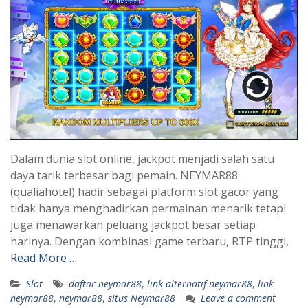
Dalam dunia slot online, jackpot menjadi salah satu
daya tarik terbesar bagi pemain. NEYMAR88
(qualiahotel) hadir sebagai platform slot gacor yang
tidak hanya menghadirkan permainan menarik tetapi
juga menawarkan peluang jackpot besar setiap
harinya. Dengan kombinasi game terbaru, RTP tinggi,
Read More …
Slot
daftar neymar88
,
link alternatif neymar88
,
link
neymar88
,
neymar88
,
situs Neymar88
Leave a comment