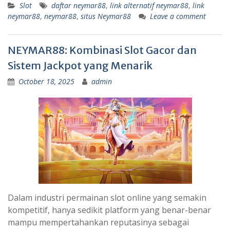
Slot
daftar neymar88
,
link alternatif neymar88
,
link
neymar88
,
neymar88
,
situs Neymar88
Leave a comment
NEYMAR88: Kombinasi Slot Gacor dan
Sistem Jackpot yang Menarik
October 18, 2025
admin
Dalam industri permainan slot online yang semakin
kompetitif, hanya sedikit platform yang benar-benar
mampu mempertahankan reputasinya sebagai