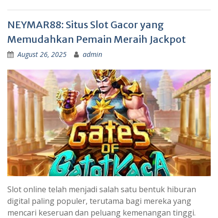
NEYMAR88: Situs Slot Gacor yang
Memudahkan Pemain Meraih Jackpot
August 26, 2025
admin
Slot online telah menjadi salah satu bentuk hiburan
digital paling populer, terutama bagi mereka yang
mencari keseruan dan peluang kemenangan tinggi.