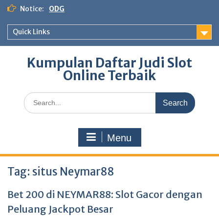
Skip
Notice:
ODG
to
content
Quick Links
Kumpulan Daftar Judi Slot
Online Terbaik
Search
for:
Menu
Tag:
situs Neymar88
Bet 200 di NEYMAR88: Slot Gacor dengan
Peluang Jackpot Besar