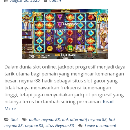
August 26, 2025
admin
Dalam dunia slot online, jackpot progresif menjadi daya
tarik utama bagi pemain yang mengincar kemenangan
besar. neymar88 hadir sebagai situs slot gacor yang
tidak hanya menawarkan frekuensi kemenangan
tinggi, tetapi juga menyediakan jackpot progresif yang
nilainya terus bertambah seiring permainan.
Read
More …
Slot
daftar neymar88
,
link alternatif neymar88
,
link
neymar88
,
neymar88
,
situs Neymar88
Leave a comment