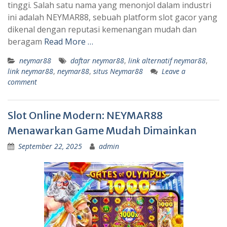
tinggi. Salah satu nama yang menonjol dalam industri
ini adalah NEYMAR88, sebuah platform slot gacor yang
dikenal dengan reputasi kemenangan mudah dan
beragam
Read More …
neymar88
daftar neymar88
,
link alternatif neymar88
,
link neymar88
,
neymar88
,
situs Neymar88
Leave a
comment
Slot Online Modern: NEYMAR88
Menawarkan Game Mudah Dimainkan
September 22, 2025
admin