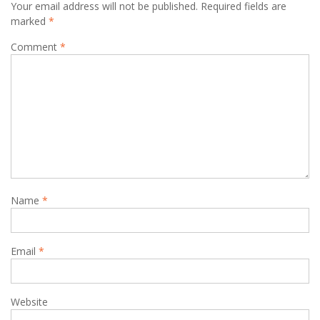
Your email address will not be published.
Required fields are
marked
*
Comment
*
Name
*
Email
*
Website