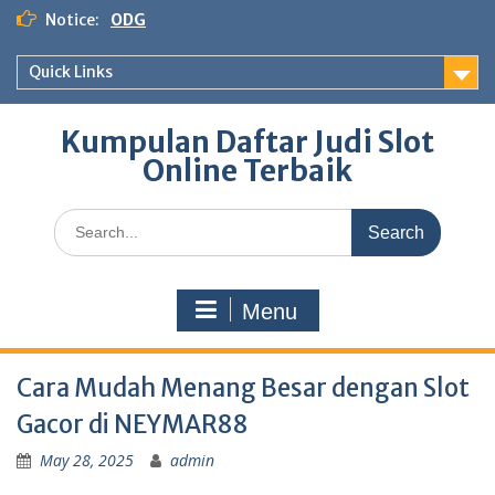
Skip
Notice:
ODG
to
content
Quick Links
Kumpulan Daftar Judi Slot
Online Terbaik
Search
for:
Menu
Cara Mudah Menang Besar dengan Slot
Gacor di NEYMAR88
May 28, 2025
admin