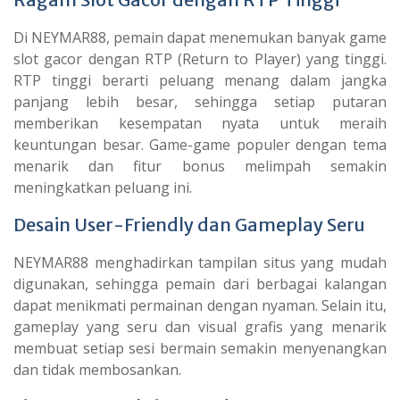
Di NEYMAR88, pemain dapat menemukan banyak game
slot gacor dengan RTP (Return to Player) yang tinggi.
RTP tinggi berarti peluang menang dalam jangka
panjang lebih besar, sehingga setiap putaran
memberikan kesempatan nyata untuk meraih
keuntungan besar. Game-game populer dengan tema
menarik dan fitur bonus melimpah semakin
meningkatkan peluang ini.
Desain User-Friendly dan Gameplay Seru
NEYMAR88 menghadirkan tampilan situs yang mudah
digunakan, sehingga pemain dari berbagai kalangan
dapat menikmati permainan dengan nyaman. Selain itu,
gameplay yang seru dan visual grafis yang menarik
membuat setiap sesi bermain semakin menyenangkan
dan tidak membosankan.