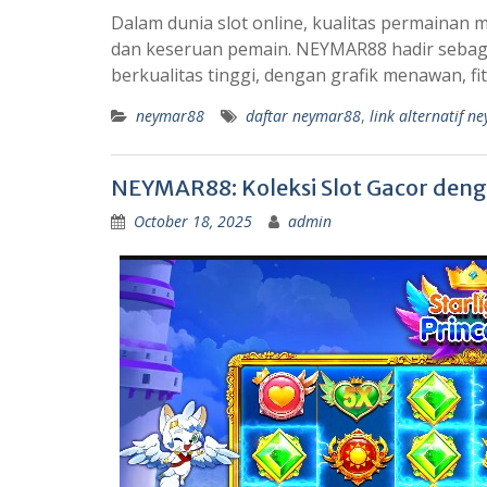
Dalam dunia slot online, kualitas permainan
dan keseruan pemain. NEYMAR88 hadir sebaga
berkualitas tinggi, dengan grafik menawan,
neymar88
daftar neymar88
,
link alternatif 
NEYMAR88: Koleksi Slot Gacor denga
October 18, 2025
admin