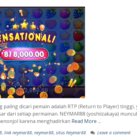
g paling dicari pemain adalah RTP (Return to Player) tinggi,
r dari setiap permainan. NEYMAR88 (yoshiizakaya) muncul
g menonjol karena menghadirkan
Read More …
8
,
link neymar88
,
neymar88
,
situs Neymar88
Leave a comment