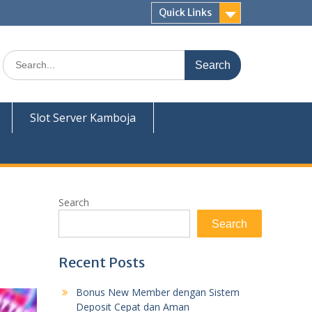
Quick Links
Search
for:
Slot Server Kamboja
Search
Search
Recent Posts
Bonus New Member dengan Sistem
Deposit Cepat dan Aman