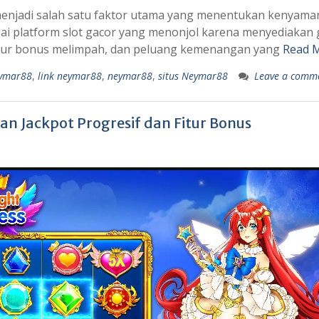
 menjadi salah satu faktor utama yang menentukan kenyam
i platform slot gacor yang menonjol karena menyediakan
 fitur bonus melimpah, dan peluang kemenangan yang
Read 
neymar88
,
link neymar88
,
neymar88
,
situs Neymar88
Leave a comm
n Jackpot Progresif dan Fitur Bonus