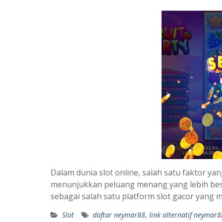
Dalam dunia slot online, salah satu faktor yan
menunjukkan peluang menang yang lebih besa
sebagai salah satu platform slot gacor yan
Slot
daftar neymar88
,
link alternatif neymar8