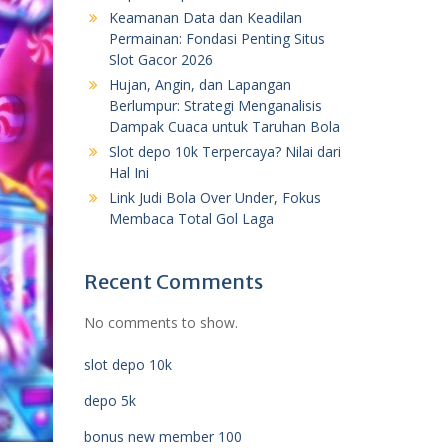
Keamanan Data dan Keadilan
Permainan: Fondasi Penting Situs
Slot Gacor 2026
Hujan, Angin, dan Lapangan
Berlumpur: Strategi Menganalisis
Dampak Cuaca untuk Taruhan Bola
Slot depo 10k Terpercaya? Nilai dari
Hal Ini
Link Judi Bola Over Under, Fokus
Membaca Total Gol Laga
Recent Comments
No comments to show.
slot depo 10k
depo 5k
bonus new member 100