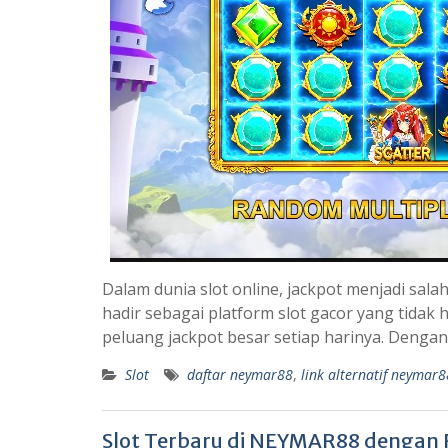
Dalam dunia slot online, jackpot menjadi sala
hadir sebagai platform slot gacor yang tida
peluang jackpot besar setiap harinya. Denga
Slot
daftar neymar88
,
link alternatif neymar8
Slot Terbaru di NEYMAR88 dengan 