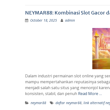
NEYMAR88: Kombinasi Slot Gacor d
October 18, 2025
admin
Dalam industri permainan slot online yang se
mampu mempertahankan reputasinya sebagai
menjadi salah satu situs yang menonjol ka
konsisten, stabil, dan penuh
Read More …
neymar88
daftar neymar88
,
link alternatif 