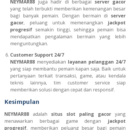
NEYMAR88
juga hadir di berbagai
server gacor
yang telah terbukti memberikan kemenangan besar
bagi banyak pemain. Dengan bermain di
server
gacor
, peluang untuk memenangkan
jackpot
progresif
semakin tinggi, sehingga pemain bisa
mendapatkan pengalaman bermain yang lebih
menguntungkan.
Customer Support 24/7
NEYMAR88
menyediakan
layanan pelanggan 24/7
yang siap membantu pemain kapan saja. Baik untuk
pertanyaan terkait transaksi, game, atau kendala
teknis lainnya, tim customer service siap
memberikan solusi dengan cepat dan responsif.
Kesimpulan
NEYMAR88
adalah
situs slot paling gacor
yang
menawarkan berbagai game dengan
jackpot
progresif
, memberikan peluang besar bagi pemain