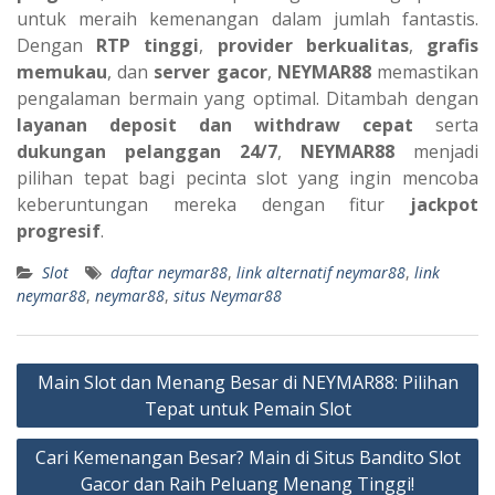
untuk meraih kemenangan dalam jumlah fantastis.
Dengan
RTP tinggi
,
provider berkualitas
,
grafis
memukau
, dan
server gacor
,
NEYMAR88
memastikan
pengalaman bermain yang optimal. Ditambah dengan
layanan deposit dan withdraw cepat
serta
dukungan pelanggan 24/7
,
NEYMAR88
menjadi
pilihan tepat bagi pecinta slot yang ingin mencoba
keberuntungan mereka dengan fitur
jackpot
progresif
.
Slot
daftar neymar88
,
link alternatif neymar88
,
link
neymar88
,
neymar88
,
situs Neymar88
Post
Main Slot dan Menang Besar di NEYMAR88: Pilihan
navigation
Tepat untuk Pemain Slot
Cari Kemenangan Besar? Main di Situs Bandito Slot
Gacor dan Raih Peluang Menang Tinggi!