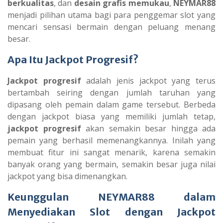
berkualitas
, dan
desain grafis memukau
,
NEYMAR88
menjadi pilihan utama bagi para penggemar slot yang
mencari sensasi bermain dengan peluang menang
besar.
Apa Itu Jackpot Progresif?
Jackpot progresif
adalah jenis jackpot yang terus
bertambah seiring dengan jumlah taruhan yang
dipasang oleh pemain dalam game tersebut. Berbeda
dengan jackpot biasa yang memiliki jumlah tetap,
jackpot progresif
akan semakin besar hingga ada
pemain yang berhasil memenangkannya. Inilah yang
membuat fitur ini sangat menarik, karena semakin
banyak orang yang bermain, semakin besar juga nilai
jackpot yang bisa dimenangkan.
Keunggulan NEYMAR88 dalam
Menyediakan Slot dengan Jackpot