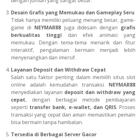
dengan jumlah yang sangat besar.
Desain Grafis yang Memukau dan Gameplay Seru
Tidak hanya memiliki peluang menang besar, game-
game di
NEYMAR88
juga didesain dengan
grafis
berkualitas tinggi
dan efek animasi yang
memukau. Dengan tema-tema menarik dan fitur
interaktif, pengalaman bermain menjadi lebih
menyenangkan dan imersif.
Layanan Deposit dan Withdraw Cepat
Salah satu faktor penting dalam memilih situs slot
online adalah kemudahan transaksi.
NEYMAR88
menyediakan layanan
deposit dan withdraw yang
cepat
, dengan berbagai metode pembayaran
seperti
transfer bank, e-wallet, dan QRIS
. Proses
transaksi yang cepat dan aman memastikan pemain
bisa bermain tanpa hambatan.
Tersedia di Berbagai Server Gacor