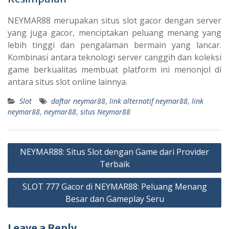
NEYMAR88 merupakan situs slot gacor dengan server
yang juga gacor, menciptakan peluang menang yang
lebih tinggi dan pengalaman bermain yang lancar.
Kombinasi antara teknologi server canggih dan koleksi
game berkualitas membuat platform ini menonjol di
antara situs slot online lainnya.
Slot
daftar neymar88
,
link alternatif neymar88
,
link
neymar88
,
neymar88
,
situs Neymar88
Post
NEYMAR88: Situs Slot dengan Game dari Provider
navigation
Terbaik
SLOT 777 Gacor di NEYMAR88: Peluang Menang
Besar dan Gameplay Seru
Leave a Reply