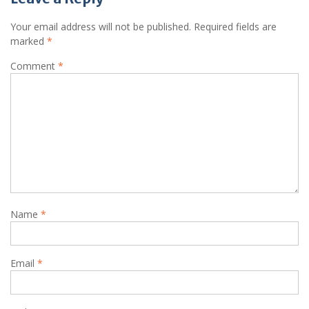
Your email address will not be published.
Required fields are
marked
*
Comment
*
Name
*
Email
*