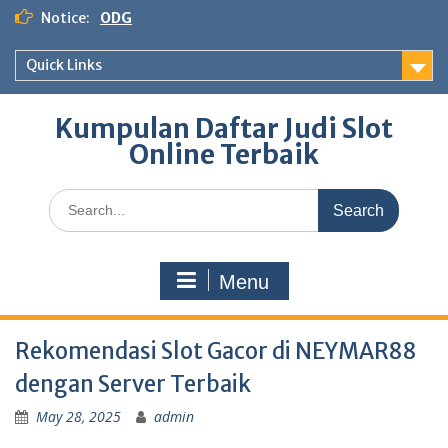
Skip
Notice:
ODG
to
content
Quick Links
Kumpulan Daftar Judi Slot
Online Terbaik
Search
for:
Menu
Rekomendasi Slot Gacor di NEYMAR88
dengan Server Terbaik
May 28, 2025
admin