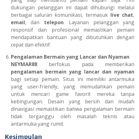
yang siap membantu pemain kapan saja. Tim
dukungan pelanggan ini dapat dihubungi melalui
berbagai saluran komunikasi, termasuk
live chat
,
email
, dan
telepon
. Layanan pelanggan yang
responsif dan profesional memastikan pemain
mendapatkan bantuan yang dibutuhkan dengan
cepat dan efektif.
Pengalaman Bermain yang Lancar dan Nyaman
NEYMAR88
berfokus pada memberikan
pengalaman bermain yang lancar dan nyaman
bagi setiap pemain. Situs ini memiliki antarmuka
yang user-friendly, yang memudahkan pemain
untuk mencari game favorit mereka tanpa
kebingungan. Desain yang bersih dan mudah
dinavigasi memastikan bahwa pengalaman bermain
tidak terganggu oleh masalah teknis atau
antarmuka yang rumit.
Kesimpulan