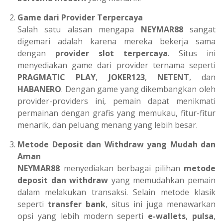
Game dari Provider Terpercaya
Salah satu alasan mengapa
NEYMAR88
sangat
digemari adalah karena mereka bekerja sama
dengan
provider slot terpercaya
. Situs ini
menyediakan game dari provider ternama seperti
PRAGMATIC PLAY
,
JOKER123
,
NETENT
, dan
HABANERO
. Dengan game yang dikembangkan oleh
provider-providers ini, pemain dapat menikmati
permainan dengan grafis yang memukau, fitur-fitur
menarik, dan peluang menang yang lebih besar.
Metode Deposit dan Withdraw yang Mudah dan
Aman
NEYMAR88
menyediakan berbagai pilihan
metode
deposit dan withdraw
yang memudahkan pemain
dalam melakukan transaksi. Selain metode klasik
seperti
transfer bank
, situs ini juga menawarkan
opsi yang lebih modern seperti
e-wallets
,
pulsa
,