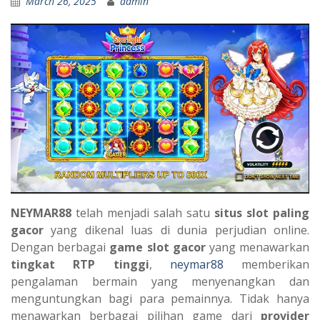
March 26, 2025
admin
NEYMAR88
telah menjadi salah satu
situs slot paling
gacor
yang dikenal luas di dunia perjudian online.
Dengan berbagai
game slot gacor
yang menawarkan
tingkat RTP tinggi
,
neymar88
memberikan
pengalaman bermain yang menyenangkan dan
menguntungkan bagi para pemainnya. Tidak hanya
menawarkan berbagai pilihan game dari
provider