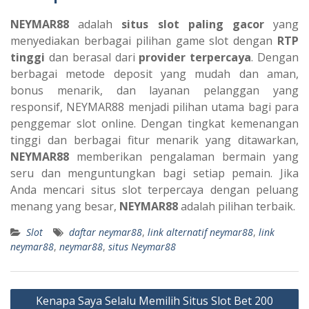
NEYMAR88
adalah
situs slot paling gacor
yang
menyediakan berbagai pilihan game slot dengan
RTP
tinggi
dan berasal dari
provider terpercaya
. Dengan
berbagai metode deposit yang mudah dan aman,
bonus menarik, dan layanan pelanggan yang
responsif, NEYMAR88 menjadi pilihan utama bagi para
penggemar slot online. Dengan tingkat kemenangan
tinggi dan berbagai fitur menarik yang ditawarkan,
NEYMAR88
memberikan pengalaman bermain yang
seru dan menguntungkan bagi setiap pemain. Jika
Anda mencari situs slot terpercaya dengan peluang
menang yang besar,
NEYMAR88
adalah pilihan terbaik.
Slot
daftar neymar88
,
link alternatif neymar88
,
link
neymar88
,
neymar88
,
situs Neymar88
Post
Kenapa Saya Selalu Memilih Situs Slot Bet 200