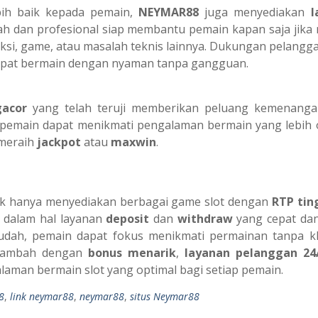
ih baik kepada pemain,
NEYMAR88
juga menyediakan
l
h dan profesional siap membantu pemain kapan saja jika
ksi, game, atau masalah teknis lainnya. Dukungan pelangg
apat bermain dengan nyaman tanpa gangguan.
gacor
yang telah teruji memberikan peluang kemenanga
, pemain dapat menikmati pengalaman bermain yang lebih 
 meraih
jackpot
atau
maxwin
.
ak hanya menyediakan berbagai game slot dengan
RTP tin
l dalam hal layanan
deposit
dan
withdraw
yang cepat da
dah, pemain dapat fokus menikmati permainan tanpa k
Ditambah dengan
bonus menarik
,
layanan pelanggan 24
man bermain slot yang optimal bagi setiap pemain.
8
,
link neymar88
,
neymar88
,
situs Neymar88