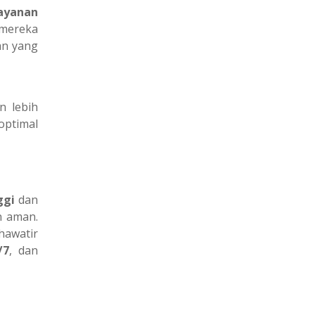
ayanan
 mereka
an yang
n lebih
optimal
ggi
dan
n aman.
hawatir
/7
, dan