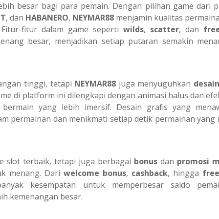
ih besar bagi para pemain. Dengan pilihan game dari p
NT
, dan
HABANERO
,
NEYMAR88
menjamin kualitas permain
Fitur-fitur dalam game seperti
wilds
,
scatter
, dan
fre
nang besar, menjadikan setiap putaran semakin mena
gan tinggi, tetapi
NEYMAR88
juga menyuguhkan
desain
e di platform ini dilengkapi dengan animasi halus dan efek
ermain yang lebih imersif. Desain grafis yang mena
lam permainan dan menikmati setiap detik permainan yang
slot terbaik, tetapi juga berbagai
bonus
dan
promosi m
uk menang. Dari
welcome bonus
,
cashback
, hingga
free
banyak kesempatan untuk memperbesar saldo pema
ih kemenangan besar.