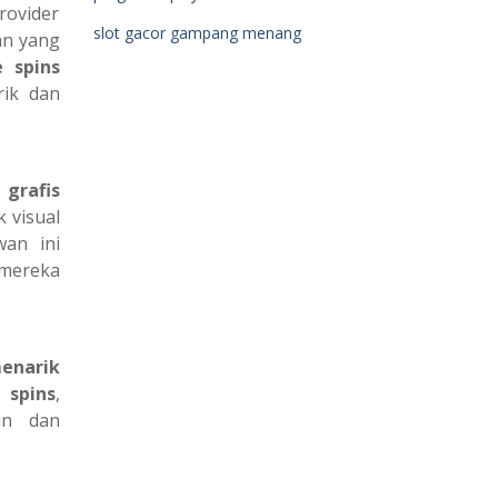
rovider
slot gacor gampang menang
an yang
e spins
rik dan
 grafis
 visual
wan ini
 mereka
enarik
 spins
,
in dan