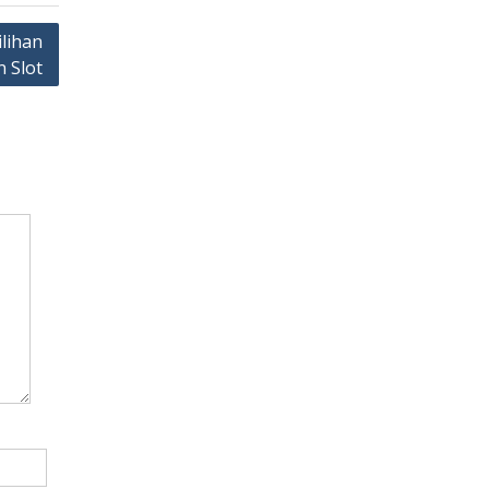
lihan
 Slot