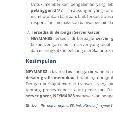
Untuk memberikan pengalaman yang leb
pelanggan 24/7
. Tim dukungan yang rama
membutuhkan bantuan, baik terkait transa
responsif ini memastikan bahwa pemain d
Tersedia di Berbagai Server Gacor
NEYMAR88
tersedia di berbagai
server 
besar. Dengan memilih server yang tepat
dan meningkatkan peluang mereka untuk
Kesimpulan
NEYMAR88
adalah
situs slot gacor
yang tid
desain grafis memukau
, tetapi juga unggu
Dengan berbagai metode transaksi yang mu
tentang proses deposit atau penarikan. 
server gacor
,
NEYMAR88
menawarkan pengala
Slot
daftar neymar88
,
link alternatif neymar8