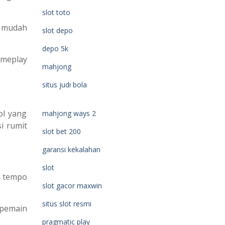
slot toto
n mudah
slot depo
depo 5k
ameplay
mahjong
situs judi bola
ol yang
mahjong ways 2
i rumit
slot bet 200
garansi kekalahan
slot
 tempo
slot gacor maxwin
situs slot resmi
 pemain
pragmatic play