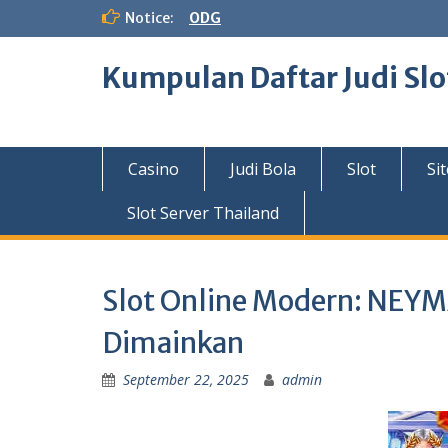
Skip
Notice:
ODG
to
content
Kumpulan Daftar Judi Slo
Casino
Judi Bola
Slot
Si
Slot Server Thailand
Slot Online Modern: NE
Dimainkan
September 22, 2025
admin