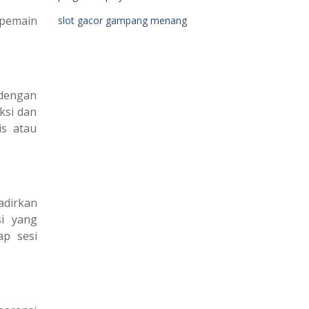
 pemain
slot gacor gampang menang
 dengan
ksi dan
is atau
dirkan
i yang
p sesi