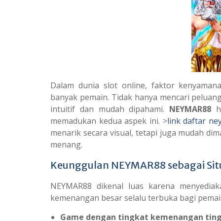
Dalam dunia slot online, faktor kenyama
banyak pemain. Tidak hanya mencari peluang
intuitif dan mudah dipahami.
NEYMAR88
ha
memadukan kedua aspek ini. >
link daftar n
menarik secara visual, tetapi juga mudah d
menang.
Keunggulan NEYMAR88 sebagai Situs
NEYMAR88 dikenal luas karena menyediaka
kemenangan besar selalu terbuka bagi pemai
Game dengan tingkat kemenangan ting