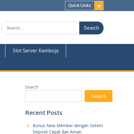
Quick Links
Search
for:
Slot Server Kamboja
Search
Search
Recent Posts
Bonus New Member dengan Sistem
Deposit Cepat dan Aman