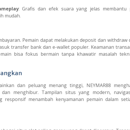
ameplay
: Grafis dan efek suara yang jelas membantu
ih mudah.
mbayaran. Pemain dapat melakukan deposit dan withdraw
suk transfer bank dan e-wallet populer. Keamanan transa
pemain bisa fokus bermain tanpa khawatir masalah tekn
nangkan
inkan dan peluang menang tinggi, NEYMAR88 mengha
dan menghibur. Tampilan situs yang modern, navigas
ng responsif menambah kenyamanan pemain dalam setia