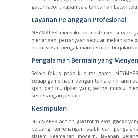
gacor favorit kapan saja tanpa hambatan tekn
Layanan Pelanggan Profesional
NEYMAR88 memiliki tim customer service ya
menangani pertanyaan seputar mekanisme per
memastikan pengalaman bermain berjalan la
Pengalaman Bermain yang Menye
Selain fokus pada kualitas game, NEYMA
Setiap game hadir dengan tema unik, animasi 
spin, dan multiplier yang sering muncul m
kemenangan pemain.
Kesimpulan
NEYMAR88 adalah
platform slot gacor
yang
peluang kemenangan stabil dan pengalam
sistem keamanan modern, layanan pelang