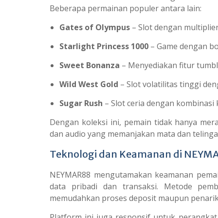
Beberapa permainan populer antara lain:
Gates of Olympus
– Slot dengan multiplie
Starlight Princess 1000
– Game dengan bo
Sweet Bonanza
– Menyediakan fitur tumb
Wild West Gold
– Slot volatilitas tinggi de
Sugar Rush
– Slot ceria dengan kombinas
Dengan koleksi ini, pemain tidak hanya mer
dan audio yang memanjakan mata dan telinga
Teknologi dan Keamanan di NEYM
NEYMAR88 mengutamakan keamanan pema
data pribadi dan transaksi. Metode pe
memudahkan proses deposit maupun penarika
Platform ini juga responsif untuk perangka