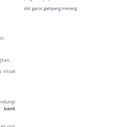
slot gacor gampang menang
n.
gkan.
 visual
indungi
r bank
ti slot