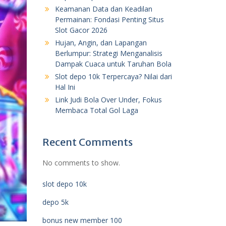
Keamanan Data dan Keadilan
Permainan: Fondasi Penting Situs
Slot Gacor 2026
Hujan, Angin, dan Lapangan
Berlumpur: Strategi Menganalisis
Dampak Cuaca untuk Taruhan Bola
Slot depo 10k Terpercaya? Nilai dari
Hal Ini
Link Judi Bola Over Under, Fokus
Membaca Total Gol Laga
Recent Comments
No comments to show.
slot depo 10k
depo 5k
bonus new member 100